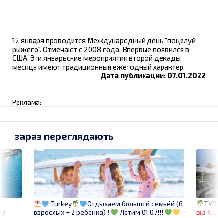
12 января проводится Международный день "поцелуй
рыжего". Отмечают с 2008 года. Впервые появился в
США. Эти январьские мероприятия второй декады
месяца имеют традиционный ежегодный характер.
Дата публикации: 07.01.2022
Реклама:
зараз переглядають
ТУРЦ
Turkey
Отдыхаем большой семьёй (6
90
від € 5
взрослых + 2 ребёнка) !
Летим 01.07!!!