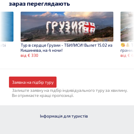
зараз переглядають
rbi
T
Тур в сердце Грузии - ТБИЛИСИ! Вылет 15.02 из
грани
Кишинева, на 4 ночи!
від € 
від € 330
Заявка на підбір туру
Залиште заявку на підбір індивідуального туру за хвилину.
Ви отримаєте кращі пропозиції.
Інформація для туристів