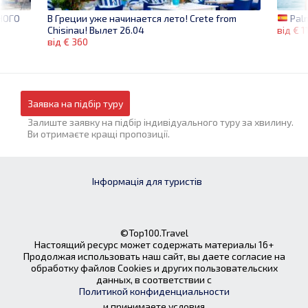
НОГО
Palm
В Греции уже начинается лето! Crete from
від € 1
Chisinau! Вылет 26.04
від € 360
Заявка на підбір туру
Залиште заявку на підбір індивідуального туру за хвилину.
Ви отримаєте кращі пропозиції.
Інформація для туристів
©Top100.Travel
Настоящий ресурс может содержать материалы 16+
Продолжая использовать наш сайт, вы даете согласие на
обработку файлов Cookies и других пользовательских
данных, в соответствии с
Политикой конфиденциальности
и принимаете условия