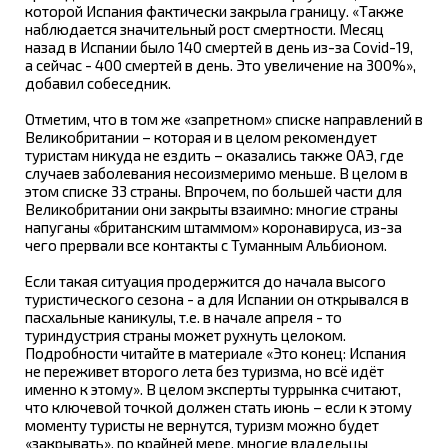
которой Испания фактически закрыла границу. «Также
наблюдается значительный рост смертности. Месяц
назад в Испании было 140 смертей в день из-за Covid-19,
а сейчас - 400 смертей в день. Это увеличение на 300%»,
добавил собеседник.
Отметим, что в том же «запретном» списке направлений в
Великобритании – которая и в целом рекомендует
туристам никуда не ездить – оказались также ОАЭ, где
случаев заболевания несоизмеримо меньше. В целом в
этом списке 33 страны. Впрочем, по большей части для
Великобритании они закрыты взаимно: многие страны
напуганы «британским штаммом» коронавируса, из-за
чего прервали все контакты с Туманным Альбионом.
Если такая ситуация продержится до начала высого
туристического сезона - а для Испании он открывался в
пасхальные каникулы, т.е. в начале апреля - то
туриндустрия страны может рухнуть целоком.
Подробности читайте в материале «Это конец: Испания
не переживет второго лета без туризма, но всё идёт
именно к этому». В целом эксперты туррынка считают,
что ключевой точкой должен стать июнь – если к этому
моменту туристы не вернутся, туризм можно будет
«закрывать», по крайней мере, многие владельцы