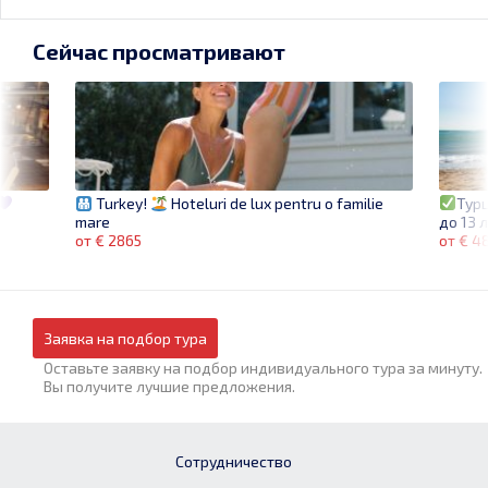
Сейчас просматривают
Тур
Turkey!
Hoteluri de lux pentru o familie
до 13 
mare
от € 4
от € 2865
Заявка на подбор тура
Оставьте заявку на подбор индивидуального тура за минуту.
Вы получите лучшие предложения.
Сотрудничество