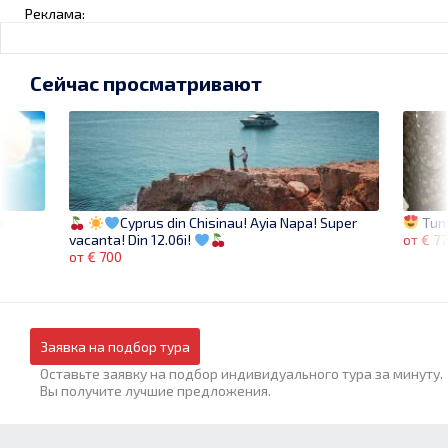
Реклама:
Сейчас просматривают
и
Tuni
Cyprus din Chisinau! Ayia Napa! Super
от € 7
vacanta! Din 12.06i!
от € 700
Заявка на подбор тура
Оставьте заявку на подбор индивидуального тура за минуту.
Вы получите лучшие предложения.