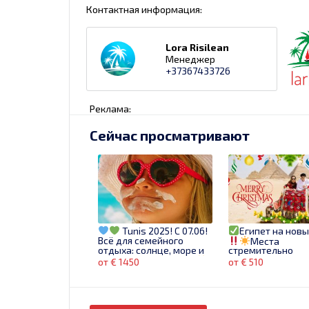
Контактная информация:
Lora Risilean
Менеджер
+37367433726
Реклама:
Сейчас просматривают
Tunis 2025! C 07.06!
Египет на новы
Всё для семейного
Места
отдыха: солнце, море и
стремительно
комфорт на 14 ночей!
заканчиваются,
от € 1450
от € 510
успевайте