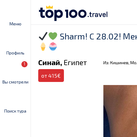
Меню
Sharm! C 28.02! Ме
Профиль
Синай,
Египет
Из: Кишинев, М
1
от 415€
Вы смотрели
Поиск тура