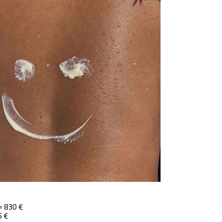
= 830 €
5 €