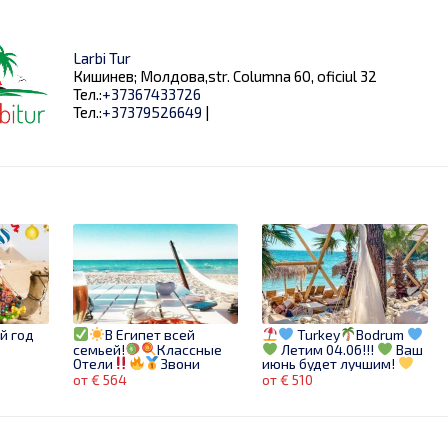
Larbi Tur
Кишинев; Молдова,str. Columna 60, oficiul 32
Тел.:
+37367433726
Тел.:
+37379526649
|
й год
В Египет всей
Turkey
Bodrum
семьей!
Классные
Летим 04.06!!!
Ваш
Отели
Звони
июнь будет лучшим!
сейчас!
от € 564
от € 510