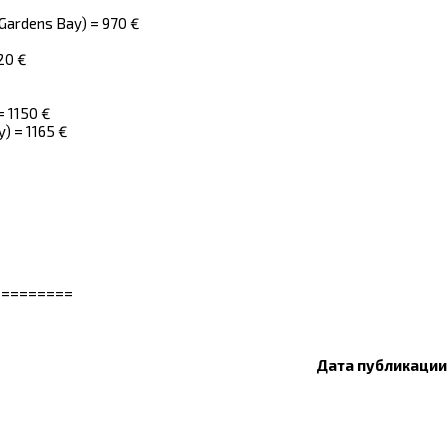
(Gardens Bay) = 970 €
20 €
= 1150 €
y) = 1165 €
=========
Дата публикации: