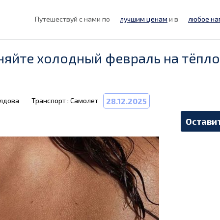
Путешествуй с нами по
лучшим ценам
и в
любое на
няйте холодный февраль на тёпло
олдова
Транспорт : Самолет
28.12.2025
Оставит