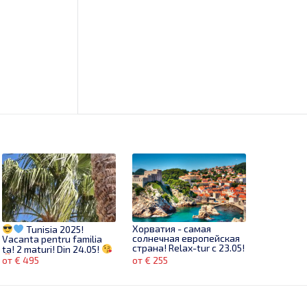
Хорватия - самая
Tunisia 2025!
солнечная европейская
Vacanta pentru familia
страна! Relax-tur с 23.05!
ta! 2 maturi! Din 24.05!
от € 495
от € 255