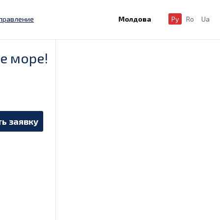
правление
Молдова
Ру
Ro
Ua
е море!
ь заявку