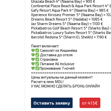
Ghazala Beach 4* (Naama Bay) = 900 €
Continental Plaza Beach & Aqua Park Resort 4* 
Gafy Resort Aqua Park 4* (Naama Bay) = 985 €
Xperience Kiroseiz Premier 5* (Naama Bay) = 10
Dreams Beach Resort 5* (Hadaba) = 1085 €
Jaz Sharm Dreams 5* (Naama Bay) = 1100 €
Pickalbatros Golf Beach Resort 5* (Sharks Bay) 
Pickalbatros Luxury Suites Resort 5* (Sharks Ba
Iberotel Redsina 5* (Sharm EL Sheikh) = 1190 €
Пакет включает:
Самолёт из Кишинёва
Доставка до отеля
Страховка
Питание All Inclusive
Проживание 7 ночей
===================================
Цены актуальны на данный момент!
Расчет в леях MDL!
У НАС МОЖНО СДЕЛАТЬ БРОНЬ ОНЛАЙН
Оставить заявку
от 415€