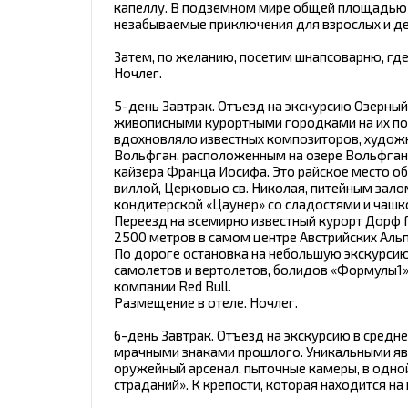
капеллу. В подземном мире общей площадью 
незабываемые приключения для взрослых и де
Затем, по желанию, посетим шнапсоварню, где
Ночлег.
5-день Завтрак. Отъезд на экскурсию Озерный
живописными курортными городками на их по
вдохновляло известных композиторов, художни
Вольфган, расположенным на озере Вольфганз
кайзера Франца Иосифа. Это райское место 
виллой, Церковью св. Николая, питейным зало
кондитерской «Цаунер» со сладостями и чаш
Переезд на всемирно известный курорт Дорф 
2500 метров в самом центре Австрийских Альп
По дороге остановка на небольшую экскурсию 
самолетов и вертолетов, болидов «Формулы1
компании Red Bull.
Размещение в отеле. Ночлег.
6-день Завтрак. Отъезд на экскурсию в средн
мрачными знаками прошлого. Уникальными явл
оружейный арсенал, пыточные камеры, в одной
страданий». К крепости, которая находится н