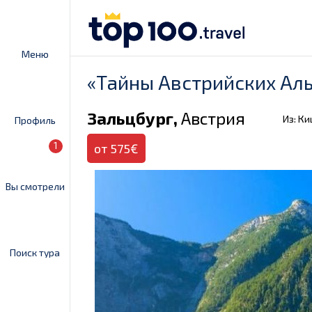
Меню
«Тайны Австрийских Ал
Зальцбург,
Австрия
Из: К
Профиль
1
от 575€
Вы смотрели
Поиск тура