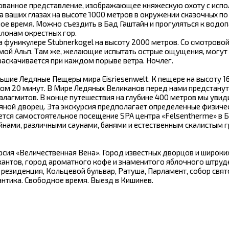
ованное представление, изображающее княжескую охоту с исп
а ваших глазах на высоте 1000 метров в окружении сказочных по
ое время. Можно съездить в Бад Гаштайн и прогуляться к водо
клонам окрестных гор.
 фуникулере Stubnerkogel на высоту 2000 метров. Со смотрово
ой Альп. Там же, желающие испытать острые ощущения, могут 
раскачивается при каждом порыве ветра. Ночлег.
ьшие Ледяные Пещеры мира Eisriesenwelt. К пещере на высоту 1
ом 20 минут. В Мире Ледяных Великанов перед нами предстану
алагмитов. В конце путешествия на глубине 400 метров мы уви
ной дворец. Эта экскурсия предполагает определенные физиче
ается самостоятельное посещение SPA центра «Felsentherme» в Б
йнами, различными саунами, банями и естественным скалистым г
урсия «Величественная Вена». Город известных дворцов и широки
антов, город ароматного кофе и знаменитого яблочного штруд
резиденция, Кольцевой бульвар, Ратуша, Парламент, собор свят
нтика. Свободное время. Выезд в Кишинев.