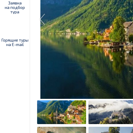
Заявка
на подбор
тура
Горящие туры
на E-mail