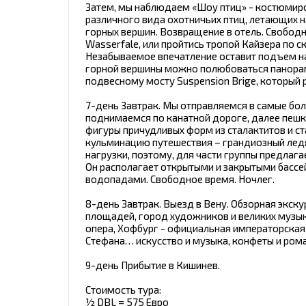
Затем, мы наблюдаем «Шоу птиц» - костюмир
различного вида охотничьих птиц, летающих н
горных вершин. Возвращение в отель. Свободн
Wasserfale, или пройтись тропой Кайзера по с
Незабываемое впечатление оставит подъем на
горной вершины можно полюбоваться панорам
подвесному мосту Suspension Brige, который 
7-день Завтрак. Мы отправляемся в самые бол
поднимаемся по канатной дороге, далее пешк
фигуры причудливых форм из сталактитов и ст
кульминацию путешествия – грандиозный ледя
нагрузки, поэтому, для части группы предлаг
Он располагает открытыми и закрытыми бассе
водопадами. Свободное время. Ночлег.
8-день Завтрак. Выезд в Вену. Обзорная экск
площадей, город художников и великих музык
опера, Хофбург - официальная императорская 
Стефана… искусство и музыка, конфеты и рома
9-день Прибытие в Кишинев.
Стоимость тура:
½ DBL = 575 Евро