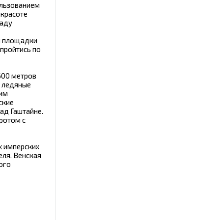
ользованием
 красоте
паду
й площадки
пройтись по
600 метров
т ледяные
дим
ские
ад Гаштайне.
ротом с
х имперских
еля. Венская
ого