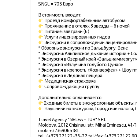
SNGL = 705 Евро
В стоимость входит:
Проезд комфортабельным автобусом
Проживание в отелях 3 звезды – 6 ночей
Питание: завтраки (6)
Услуги лицензированных гидов
Экскурсии в сопровождении лицензированн
* Обзорные экскурсии по Зальцбургу, Вене
* Экскурсии: Альпийское дыхание истории + С
* Экскурсия в Озерный край «Зальцкаммергут»
* Экскурсия «Излучина голубого Дуная»
* Экскурсия в крепость «Хоэнверфен» + Шоу п
* Экскурсия в Ледяная пещера
Медицинская страховка
Сопровождающий группу
Дополнительно оплачивается:
Входные билеты в экскурсионные объекты, 
Наушники на экскурсии, Городские налоги, Л
Travel Agency "NELEA - TUR" SRL
Moldova, 2012 Chisinau, str. Mihai Eminescu, 41/1
mob: +37369065181,
tel.: (+373 22) 22-33-22 tel/fax: (+373 22) 22 9