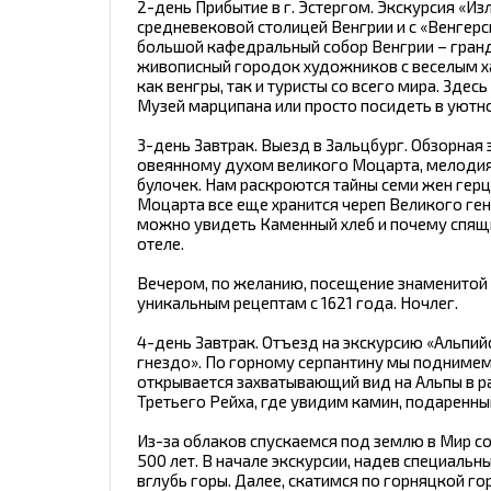
2-день Прибытие в г. Эстергом. Экскурсия «И
средневековой столицей Венгрии и с «Венгер
большой кафедральный собор Венгрии – гранд
живописный городок художников с веселым ха
как венгры, так и туристы со всего мира. Зд
Музей марципана или просто посидеть в уютно
3-день Завтрак. Выезд в Зальцбург. Обзорная
овеянному духом великого Моцарта, мелодия
булочек. Нам раскроются тайны семи жен герцо
Моцарта все еще хранится череп Великого ген
можно увидеть Каменный хлеб и почему спящи
отеле.
Вечером, по желанию, посещение знаменитой п
уникальным рецептам с 1621 года. Ночлег.
4-день Завтрак. Отъезд на экскурсию «Альпи
гнездо». По горному серпантину мы поднимем
открывается захватывающий вид на Альпы в р
Третьего Рейха, где увидим камин, подаренны
Из-за облаков спускаемся под землю в Мир со
500 лет. В начале экскурсии, надев специаль
вглубь горы. Далее, скатимся по горняцкой г