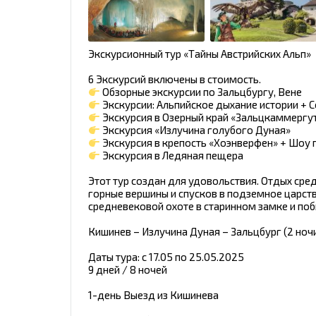
Экскурсионный тур «Тайны Австрийских Альп»
6 Экскурсий включены в стоимость.
Обзорные экскурсии по Зальцбургу, Вене
Экскурсии: Альпийское дыхание истории + 
Экскурсия в Озерный край «Зальцкаммергу
Экскурсия «Излучина голубого Дуная»
Экскурсия в крепость «Хоэнверфен» + Шоу 
Экскурсия в Ледяная пещера
Этот тур создан для удовольствия. Отдых ср
горные вершины и спусков в подземное царст
средневековой охоте в старинном замке и по
Кишинев – Излучина Дуная – Зальцбург (2 ночи
Даты тура: с 17.05 по 25.05.2025
9 дней / 8 ночей
1-день Выезд из Кишинева