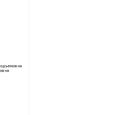
 подъемов на
ов на
в