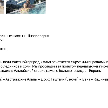
Соляные шахты + Шнапсоварня
т»
птиц
еди великолепной природы Альп сочетается с крутыми виражами
во ледников и соли. Мы проследим за полетом пернатых чемпион
бываем в Альпийской ставке самого большого злодея Европы.
) - Австрийские Альпы – Дорф Гаштайн (3 ночи) – Вена - Кишине