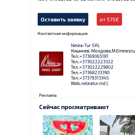
Оставить заявку
от 575€
Контактная информация:
Nelea-Tur SRL
Кишинев; Молдова,M.Eminescu
Тел.:
+37369065181
Тел.:
+373022223322
Тел.:
+373022229802
Тел.:
+37368233390
Тел.:
+37379313345
Web.:
neleatur.md
|
Реклама:
Сейчас просматривают