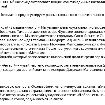
6.000 м² Вас ожидают впечатляющие мультимедийные инсталля
тей!
 бесплатно продегустируем разные сорта этого горячительного 
 край «Зальцкаммергут». Мы увидим цепь хрустально чистых озе
бережьях. Тихое, загадочное озеро Фушьзее своим очарование
ков и поэтов. Мы прогуляемся по городкам Санкт Гильген и Са
ее. Далее нас ждет термальный курорт Бад Ишль – летняя рез
облюбовали аристократы Вены и Мюнхена. Мы познакомимся с И
м с целебными источниками. После прогулки, мы отдохнем в им
кой нежного кофе «Меланж».
Гаштайн, который расположен в живописной долине среди гор в
.
«Ангар 7» - музей, частную коллекцию летательных аппаратов 
»), созданную австрийским миллионером Дитрихом Матешицем,
евековую крепость «Хоэнверфен», наполненную загадками, тайн
яются идеально сохранившиеся в крепости обстановка, быт, ко
 из которых мы узнаем тайну надписи на стене: «Любовь есть на
а вершине холма, поднимаемся на лифте.