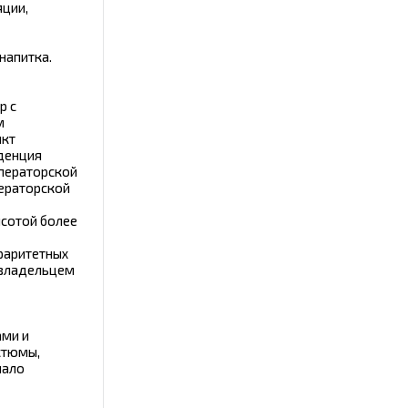
ции,
напитка.
р с
м
нкт
иденция
мператорской
ператорской
ысотой более
(раритетных
 владельцем
ами и
стюмы,
чало