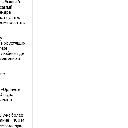
м – бывшей
 самый
тэндре
ют гулять,
жем посетить
у,
 и хрустящих
тире
 любви», где
змещение в
 по
а «Орлиное
 Оттуда
риемов
ь уже более
яние 1.400 м
дим соляную