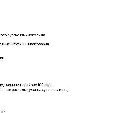
ого русскоязычного гида:
оляные шахты + Шнапсоварня
тиц
подъемники в районе 100 евро.
ичные расходы (ужины, сувениры и т.п.)
8 02