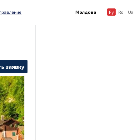
правление
Молдова
Ру
Ro
Ua
ь заявку