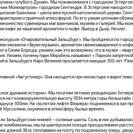
злучина голубого Дуная». Мы познакомимся с городком Эстерго
ским Монмартром» городком Сентэндре. В Эстергоме находится
иозная Базилика – центр венгерской католической церкви. Сен
рактером и приятной атмосферой. По его узким улочкам обожа
есь множество сувенирных магазинчиков, музеев и галерей. Мы мо
м кафе за чашечкой ароматного кофе. Выезд в Дьер. Ночлег.
 экскурсия «Очаровательный Зальцбург». Мы пройдемся по город
ми мюзикла «Звуки музыки», ароматом свежезаваренного кофе
га Синяя Борода, узнаем, как это возможно, что в музее - квар
ия. Узнаем, почему парк Мирабель называют « Парком запретной
й в Зальцбурге Карл Великий просыпается каждые 300 лет. Ра
ивной «Августинер». Она находится при монастыре и варит пиво
йское дыхание истории». Мы посетим летнюю резиденцию Гитлер
ся на головокружительную высоту 1834 метра горы Кельштайн.
адиусе 300км. На «золотом лифте Фюрера» поднимемся в зал п
й Муссолини, окунемся в атмосферу былых времен.
ли Зальцбургских князей – соляные шахты. Соль в них добывалас
ные комбинезоны, мы на шахтёрском поезде преодолеваем рассто
орке длиной 36 м, поплаваем на плоту по подземному озеру, уви