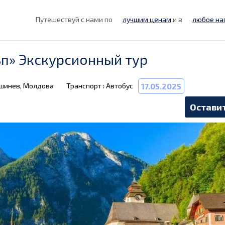
Путешествуй с нами по
лучшим ценам
и в
любое на
ьп» Экскурсионный тур
ишинев, Молдова
Транспорт : Автобус
17.05.2025
Оставит