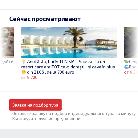
Сейчас просматривают
едуйте
Сек
Anul ăsta, hai în TUNISIA – Sousse, la un
€
Брон
resort care are TOT ce-ți dorești... și ceva în plus
от € 5
din 21.06 , de la 700 euro
от € 700
Заявка на подбор тура
Оставьте заявку на подбор индивидуального тура за минуту.
Вы получите лучшие предложения.