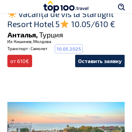
Vacanță de vis la Starlight
Resort Hotel 5
10.05/610 €
Анталья,
Турция
Из: Кишинев, Молдова
Транспорт : Самолет
10.05.2025
от 610€
Оставить заявку