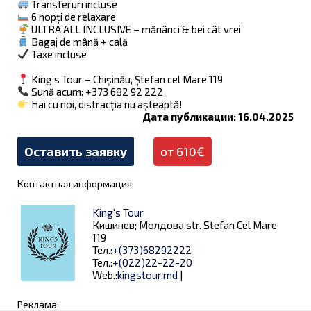
Transferuri incluse
6 nopți de relaxare
ULTRA ALL INCLUSIVE – mănânci & bei cât vrei
Bagaj de mână + cală
Taxe incluse
King’s Tour – Chișinău, Ștefan cel Mare 119
Sună acum: +373 682 92 222
Hai cu noi, distracția nu așteaptă!
Дата публикации: 16.04.2025
Оставить заявку
от 610€
Контактная информация:
King's Tour
Кишинев; Молдова,str. Stefan Cel Mare
119
Тел.:
+(373)68292222
Тел.:
+(022)22-22-20
Web.:
kingstour.md
|
Реклама: