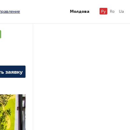
правление
Молдова
Ру
Ro
Ua
ь заявку