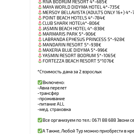
RIVA BODRUM RESORT 4*-685€
MAYA WORLD DIDYMA HOTEL 4*-735€
MERSOY BELLAVISTA (ADULTS ONLY 16+) 4*-
POINT BEACH HOTELS 4*-784€
CLUB SHARK HOTEL4*-806€
JASMIN BEACH HOTEL 4*-838€
MARMARIS PARK 5*-906€
LABRANDA EPHESUS PRINCESS 5*-928€
MANDARIN RESORT 5*-938€
MAXERIA BLUE DIDYMA 5*-996€
YASMIN RESORT BODRUM 5*-1065€
FORTEZZA BEACH RESORT 5*1076€
*Стоимость дана за 2 взрослых
Включено:
-Авиа перелет
-трансфер
-проживание
-питание ALL
-мед. страховка
Все организуем по тел.: 0671 88 688 Звони с
А Также, Любой Тур можно приобрести в кр