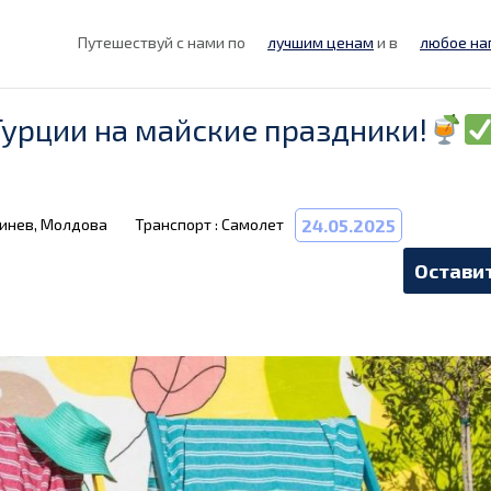
Путешествуй с нами по
лучшим ценам
и в
любое на
урции на майские праздники!
шинев, Молдова
Транспорт : Самолет
24.05.2025
Оставит