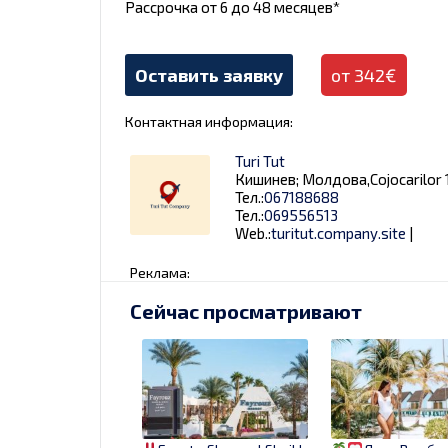
Рассрочка от 6 до 48 месяцев*
Оставить заявку
от 342€
Контактная информация:
Turi Tut
Кишинев; Молдова,Cojocarilor 1
Тел.:
067188688
Тел.:
069556513
Web.:
turitut.company.site
|
Реклама:
Сейчас просматривают