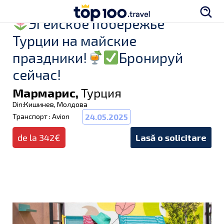
Эгейское побережье
Турции на майские
праздники!
Бронируй
сейчас!
Мармарис,
Турция
Din:Кишинев, Молдова
Транспорт : Avion
24.05.2025
de la 342€
Lasă o solicitare