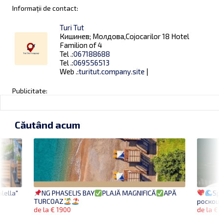
Informații de contact:
Turi Tut
Кишинев; Молдова,Cojocarilor 18 Hotel
Familion of 4
Tel .:
067188688
Tel .:
069556513
Web .:
turitut.company.site
|
Publicitate:
Căutând acum
lella"
S
NG PHASELIS BAY
PLAJĂ MAGNIFICĂ
APĂ
роскош
TURCOAZ
de la €
de la € 1900