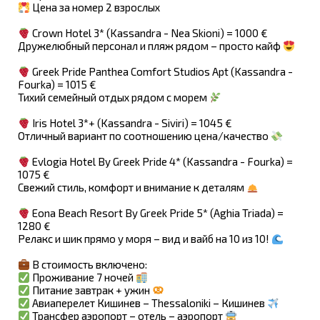
Цена за номер 2 взрослых
Crown Hotel 3* (Kassandra - Nea Skioni) = 1000 €
Дружелюбный персонал и пляж рядом – просто кайф
Greek Pride Panthea Comfort Studios Apt (Kassandra -
Fourka) = 1015 €
Тихий семейный отдых рядом с морем
Iris Hotel 3*+ (Kassandra - Siviri) = 1045 €
Отличный вариант по соотношению цена/качество
Evlogia Hotel By Greek Pride 4* (Kassandra - Fourka) =
1075 €
Свежий стиль, комфорт и внимание к деталям
Eona Beach Resort By Greek Pride 5* (Aghia Triada) =
1280 €
Релакс и шик прямо у моря – вид и вайб на 10 из 10!
В стоимость включено:
Проживание 7 ночей
Питание завтрак + ужин
Авиаперелет Кишинев – Thessaloniki – Кишинев
Трансфер аэропорт – отель – аэропорт