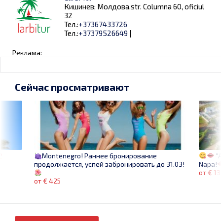
Кишинев; Молдова,str. Columna 60, oficiul
32
Тел.:
+37367433726
Тел.:
+37379526649
|
Реклама:
Сейчас просматривают
"A
Montenegro! Раннее бронирование
Napa!
продолжается, успей забронировать до 31.03!
от € 1
от € 425