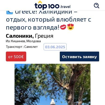
Greece! Халкидики –
отдых, который влюбляет с
первого взгляда!
Салоники,
Греция
Из: Кишинев, Молдова
Транспорт : Самолет
03.06.2025
от 500€
Оставить заявку