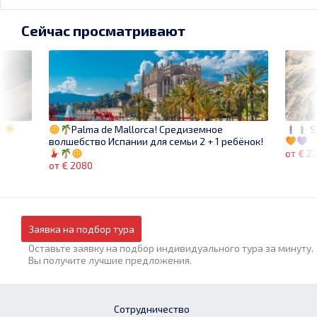
Сейчас просматривают
!
S
Palma de Mallorca! Средиземное
волшебство Испании для семьи 2 + 1 ребёнок!
от € 2
от € 2080
Заявка на подбор тура
Оставьте заявку на подбор индивидуального тура за минуту.
Вы получите лучшие предложения.
Сотрудничество