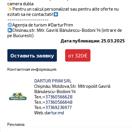
camera dubla
Pentru un calcul personalizat sau pentru alte oferte nu
ezitati sa ne contactati!
--------------------
Agenția de turism #DarturPrim
Chisinau,str. Mitr. Gavriil Bănulescu-Bodoni 14 (intrare de
pe Bucuresti)
Дата публикации: 25.03.2025
Оставить заявку
от 320€
Контактная информация:
DARTUR PRIM SRL
Chișinău; Moldova,Str. Mitropolit Gavriil
Bănulescu-Bodoni 14
Тел.:
+37360566628
Тел.:
+37360566648
Тел.:
+37369236977
Web.:
dartur.md
Реклама: