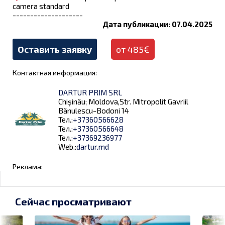
camera standard
--------------------
Дата публикации: 07.04.2025
Оставить заявку
от 485€
Контактная информация:
DARTUR PRIM SRL
Chișinău; Moldova,Str. Mitropolit Gavriil
Bănulescu-Bodoni 14
Тел.:
+37360566628
Тел.:
+37360566648
Тел.:
+37369236977
Web.:
dartur.md
Реклама:
Сейчас просматривают