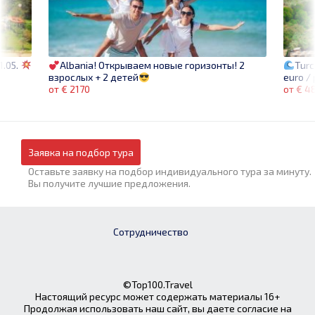
1.05.
Turc
Albania! Открываем новые горизонты! 2
euro /
взрослых + 2 детей
от € 4
от € 2170
Заявка на подбор тура
Оставьте заявку на подбор индивидуального тура за минуту.
Вы получите лучшие предложения.
Сотрудничество
©Top100.Travel
Настоящий ресурс может содержать материалы 16+
Продолжая использовать наш сайт, вы даете согласие на