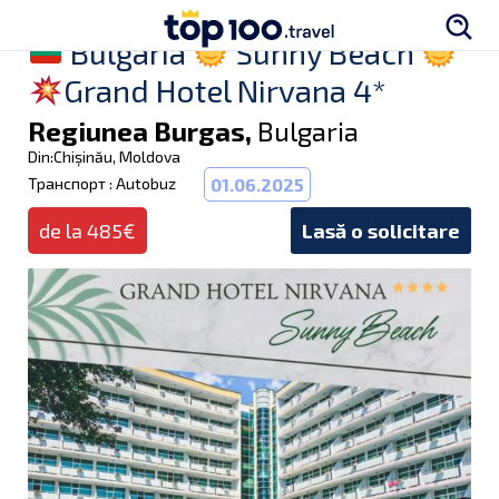
Bulgaria
Sunny Beach
Grand Hotel Nirvana 4*
Regiunea Burgas,
Bulgaria
Din:Chișinău, Moldova
Транспорт : Autobuz
01.06.2025
de la 485€
Lasă o solicitare