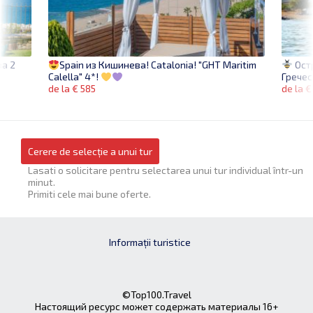
за 2
Ост
Spain из Кишинева! Catalonia! "GHT Maritim
Гречес
Calella" 4*!
de la €
de la € 585
Cerere de selecție a unui tur
Lasati o solicitare pentru selectarea unui tur individual într-un
minut.
Primiti cele mai bune oferte.
Informații turistice
©Top100.Travel
Настоящий ресурс может содержать материалы 16+