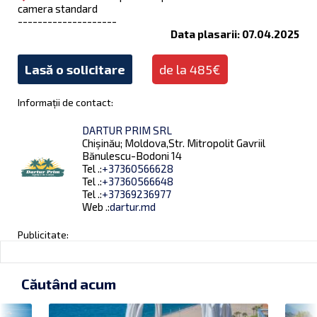
camera standard
--------------------
Data plasarii: 07.04.2025
Lasă o solicitare
de la 485€
Informații de contact:
DARTUR PRIM SRL
Chișinău; Moldova,Str. Mitropolit Gavriil
Bănulescu-Bodoni 14
Tel .:
+37360566628
Tel .:
+37360566648
Tel .:
+37369236977
Web .:
dartur.md
Publicitate:
Căutând acum