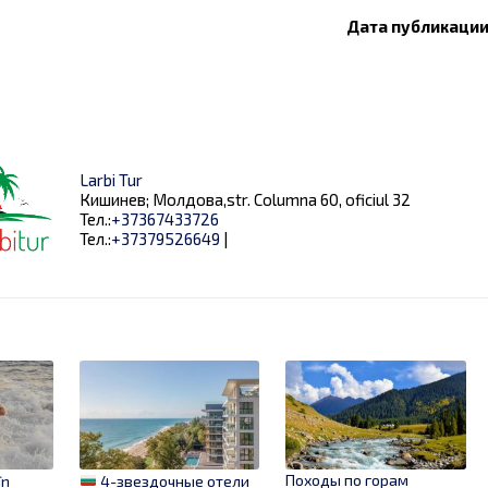
Дата публикации:
Larbi Tur
Кишинев; Молдова,str. Columna 60, oficiul 32
Тел.:
+37367433726
Тел.:
+37379526649
|
Походы по горам
în
4-звездочные отели