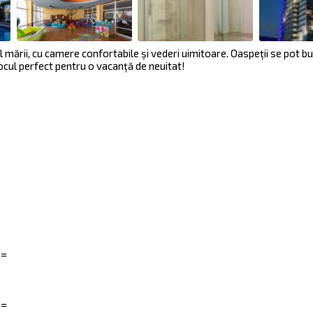
mării, cu camere confortabile și vederi uimitoare. Oaspeții se pot b
Locul perfect pentru o vacanță de neuitat!
==
==