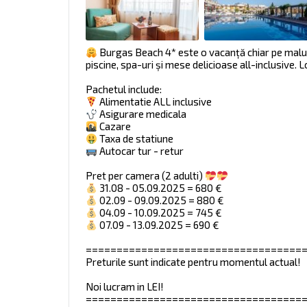
Burgas Beach 4* este o vacanță chiar pe malul 
piscine, spa-uri și mese delicioase all-inclusive. 
Pachetul include:
Alimentatie ALL inclusive
Asigurare medicala
Cazare
Taxa de statiune
Autocar tur - retur
Pret per camera (2 adulti)
31.08 - 05.09.2025 = 680 €
02.09 - 09.09.2025 = 880 €
04.09 - 10.09.2025 = 745 €
07.09 - 13.09.2025 = 690 €
===================================
Preturile sunt indicate pentru momentul actual!
Noi lucram in LEI!
===================================