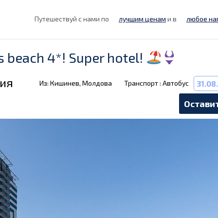
Путешествуй с нами по
лучшим ценам
и в
любое на
 beach 4*! Super hotel!
рия
Из: Кишинев, Молдова
Транспорт : Автобус
31.08
Оставит