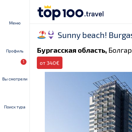
Меню
Sunny beach! Burgas
Бургасская область,
Болга
Профиль
1
от 340€
Вы смотрели
Поиск тура