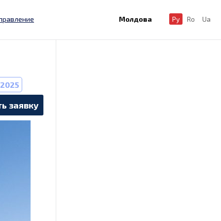
правление
Молдова
Ру
Ro
Ua
.2025
ь заявку