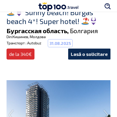
Sunny beach! Burgas
beach 4*! Super hotel!
Бургасская область,
Болгария
Din:Кишинев, Молдова
Транспорт : Autobuz
31.08.2025
de la 340€
Lasă o solicitare