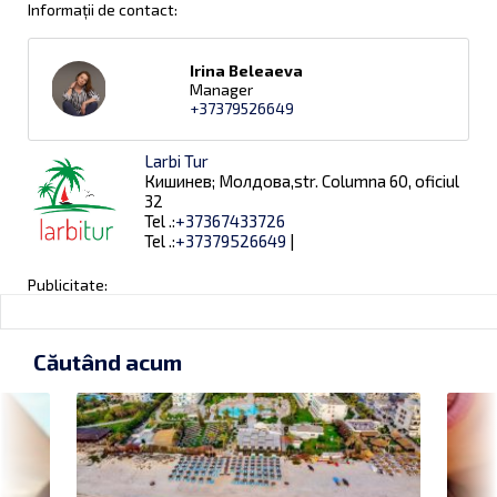
Informații de contact:
Irina Beleaeva
Manager
+37379526649
Larbi Tur
Кишинев; Молдова,str. Columna 60, oficiul
32
Tel .:
+37367433726
Tel .:
+37379526649
|
Publicitate:
Căutând acum