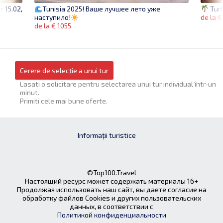
 15.02,
Turk
Tunisia 2025! Ваше лучшее лето уже
de la 
наступило!
de la € 1055
Cerere de selecție a unui tur
Lasati o solicitare pentru selectarea unui tur individual într-un
minut.
Primiti cele mai bune oferte.
Informații turistice
©Top100.Travel
Настоящий ресурс может содержать материалы 16+
Продолжая использовать наш сайт, вы даете согласие на
обработку файлов Cookies и других пользовательских
данных, в соответствии с
Политикой конфиденциальности