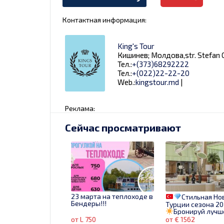
Контактная информация:
King's Tour
Кишинев; Молдова,str. Stefan C
Тел.:
+(373)68292222
Тел.:
+(022)22-22-20
Web.:
kingstour.md
|
Реклама:
Сейчас просматривают
23 марта на теплоходе в
Стильная Но
Бендеры!!!
Турции сезона 20
Бронируй лучш
от L 750
от € 1562