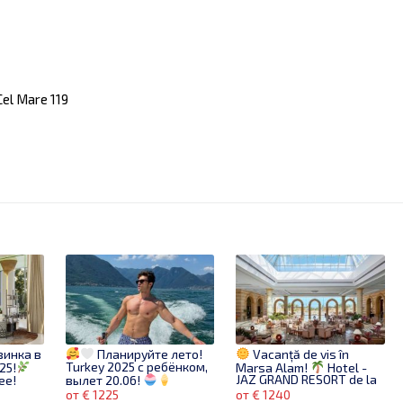
el Mare 119
винка в
Планируйте лето!
Vacanță de vis în
Turkey 2025 с ребёнком,
25!
Marsa Alam!
Hotel -
вылет 20.06!
JAZ GRAND RESORT de la
ее!
1240 euro/2 persoane
от € 1225
от € 1240