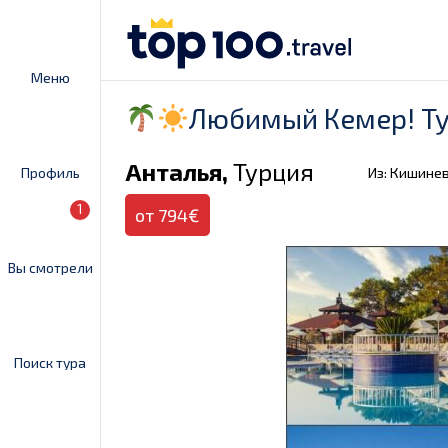
Меню
Любимый Кемер! Т
Анталья,
Турция
Профиль
Из: Кишине
1
от 794€
Вы смотрели
Поиск тура