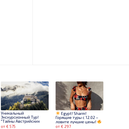
Уникальный
Egypt! Sharm!
Экскурсионный Тур!
Горящие туры с 12.02 –
"Тайны Австрийских
ловите лучшие цены!
Альп"
от € 575
от € 297