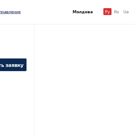
правление
Молдова
Ру
Ro
Ua
ь заявку