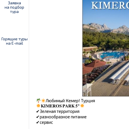
Заявка
на подбор
тура
Горящие туры
на E-mail
Любимый Кемер! Турция
𝐊𝐈𝐌𝐄𝐑𝐎𝐒 𝐏𝐀𝐑𝐊 𝟓*
✔︎Зеленая территория
✔︎разнообразное питание
✔︎сервис