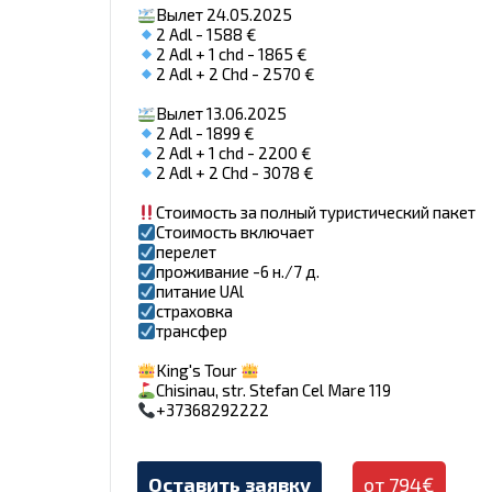
Вылет 24.05.2025
2 Adl - 1588 €
2 Adl + 1 chd - 1865 €
2 Adl + 2 Chd - 2570 €
Вылет 13.06.2025
2 Adl - 1899 €
2 Adl + 1 chd - 2200 €
2 Adl + 2 Chd - 3078 €
Стоимость за полный туристический пакет
Стоимость включает
перелет
проживание -6 н./7 д.
питание UAl
страховка
трансфер
King's Tour
Chisinau, str. Stefan Cel Mare 119
+37368292222
Оставить заявку
от 794€