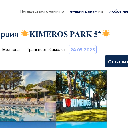
Путешествуй с нами по
лучшим ценам
и в
любое на
урция
𝐊𝐈𝐌𝐄𝐑𝐎𝐒 𝐏𝐀𝐑𝐊 𝟓*
в, Молдова
Транспорт : Самолет
24.05.2025
Оставит