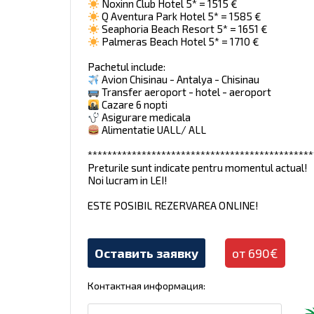
Noxinn Club Hotel 5* = 1515 €
Q Aventura Park Hotel 5* = 1585 €
Seaphoria Beach Resort 5* = 1651 €
Palmeras Beach Hotel 5* = 1710 €
Pachetul include:
Avion Chisinau - Antalya - Chisinau
Transfer aeroport - hotel - aeroport
Cazare 6 nopti
Asigurare medicala
Alimentatie UALL/ ALL
**********************************************
Preturile sunt indicate pentru momentul actual!
Noi lucram in LEI!
ESTE POSIBIL REZERVAREA ONLINE!
Оставить заявку
от 690€
Контактная информация: