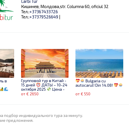
Larbi Tur
Кишинев; Молдова,str. Columna 60, oficiul 32
Тел.:
+37367433726
Тел.:
+37379526649
|
Групповой тур в Китай -
ль в
Bulgaria cu
15 дней
ДАТЫ – 10-24
autocarul! Din 14.08!
октября 2025
Цена -
2650 евро
от € 2650
от € 550
на подбор индивидуального тура за минуту.
шие предложения.