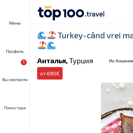
Меню
Turkey-când vrei ma
Профиль
Анталья,
Турция
Из: Кишине
1
от 690€
Вы смотрели
Поиск тура