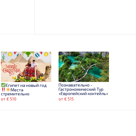
Познавательно -
Египет на новый год
Гастрономический Тур
Места
«Европейский коктейль»
стремительно
заканчиваются,
от € 510
от € 515
успевайте