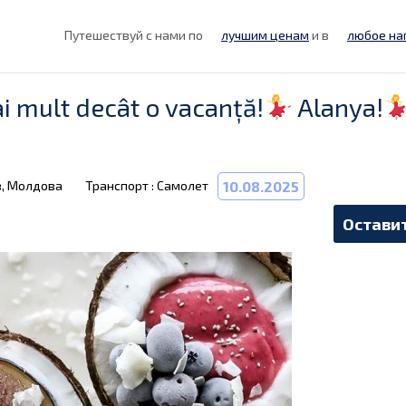
Путешествуй с нами по
лучшим ценам
и в
любое на
i mult decât o vacanță!
Alanya!
в, Молдова
Транспорт : Самолет
10.08.2025
Оставит