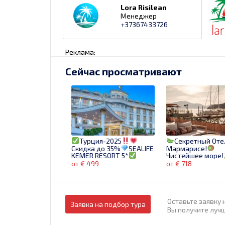
Lora Risilean
Менеджер
+37367433726
Реклама:
Сейчас просматривают
Турция-2025
Секретный Оте
Скидка до 35%
SEALIFE
Мармарисе!
KEMER RESORT 5*
Чистейшее море!
Бронируй сейчас!
Бронируй сейчас!
от € 499
от € 718
Оставьте заявку 
Заявка на подбор тура
Вы получите луч