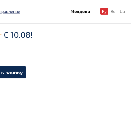
правление
Молдова
Ру
Ro
Ua
C 10.08!
ь заявку