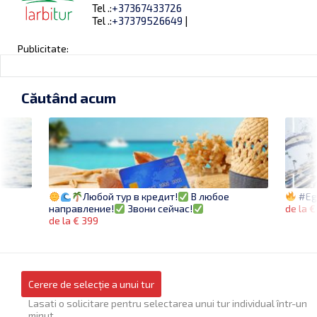
Tel .:
+37367433726
Tel .:
+37379526649
|
Publicitate:
Căutând acum
#Eg
Любой тур в кредит!
В любое
de la €
направление!
Звони сейчас!
de la € 399
Cerere de selecție a unui tur
Lasati o solicitare pentru selectarea unui tur individual într-un
minut.