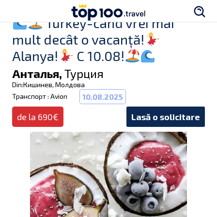
Turkey-când vrei mai
mult decât o vacanță!
Alanya!
C 10.08!
Анталья,
Турция
Din:Кишинев, Молдова
Транспорт : Avion
10.08.2025
de la 690€
Lasă o solicitare