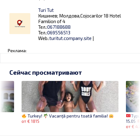
Turi Tut
Кишинев; Молдова,Cojocarilor 18 Hotel
Familion of 4
Тел.:
067188688
Тел.:
069556513
Web.:
turitut.company.site
|
Реклама:
Сейчас просматривают
Тур
Turkey!
Vacanță pentru toată familia!
15.05
от € 1815
от € 4