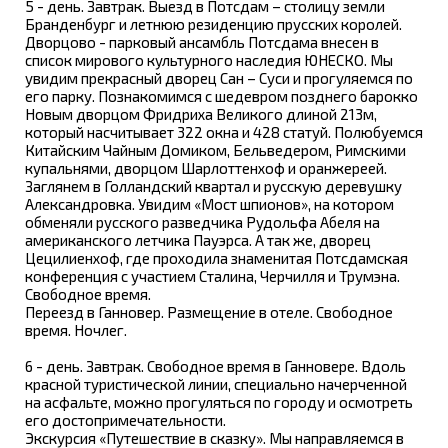
5 - день. Завтрак. Выезд в Потсдам – столицу земли
Бранденбург и летнюю резиденцию прусских королей.
Дворцово - парковый ансамбль Потсдама внесен в
список мирового культурного наследия ЮНЕСКО. Мы
увидим прекрасный дворец Сан – Суси и прогуляемся по
его парку. Познакомимся с шедевром позднего барокко
Новым дворцом Фридриха Великого длиной 213м,
который насчитывает 322 окна и 428 статуй. Полюбуемся
Китайским Чайным Домиком, Бельведером, Римскими
купальнями, дворцом Шарлоттенхоф и оранжереей.
Заглянем в Голландский квартал и русскую деревушку
Александровка. Увидим «Мост шпионов», на котором
обменяли русского разведчика Рудольфа Абеля на
американского летчика Пауэрса. А так же, дворец
Цецилиенхоф, где проходила знаменитая Потсдамская
конференция с участием Сталина, Черчилля и Трумэна.
Свободное время.
Переезд в Ганновер. Размещение в отеле. Свободное
время. Ночлег.
6 - день. Завтрак. Свободное время в Ганновере. Вдоль
красной туристической линии, специально начерченной
на асфальте, можно прогуляться по городу и осмотреть
его достопримечательности.
Экскурсия «Путешествие в сказку». Мы направляемся в