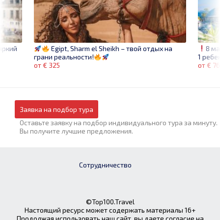
яркий
8 м
Egipt, Sharm el Sheikh – твой отдых на
1 ребе
грани реальности!
от € 7
от € 325
Заявка на подбор тура
Оставьте заявку на подбор индивидуального тура за минуту.
Вы получите лучшие предложения.
Сотрудничество
©Top100.Travel
Настоящий ресурс может содержать материалы 16+
Продолжая использовать наш сайт, вы даете согласие на