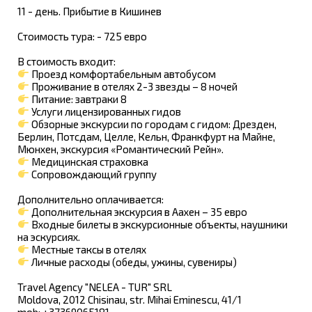
11 - день. Прибытие в Кишинев
Стоимость тура: - 725 евро
В стоимость входит:
Проезд комфортабельным автобусом
Проживание в отелях 2-3 звезды – 8 ночей
Питание: завтраки 8
Услуги лицензированных гидов
Обзорные экскурсии по городам с гидом: Дрезден,
Берлин, Потсдам, Целле, Кельн, Франкфурт на Майне,
Мюнхен, экскурсия «Романтический Рейн».
Медицинская страховка
Сопровождающий группу
Дополнительно оплачивается:
Дополнительная экскурсия в Аахен – 35 евро
Входные билеты в экскурсионные объекты, наушники
на эскурсиях.
Местные таксы в отелях
Личные расходы (обеды, ужины, сувениры)
Travel Agency "NELEA - TUR" SRL
Moldova, 2012 Chisinau, str. Mihai Eminescu, 41/1
mob: +37369065181,