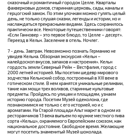
сказочный и романтичный городок Целле. Кварталы
фахверковых домов, старинная церковь, сады, каналы и
герцогский замок. По этим улочкам можно гулять целый
день, не только слушая сказки, легенды и истории, но и
наслаждаться прекрасными видами. Здесь сохранилось
практически все. Некоторые путешественники говорят:
«Если Ганновер – это первое блюдо, то Целле – десерт».
Переезд в Кельн. Заселение в отель. Ночлег.
7 - день. Завтрак. Невозможно познать Германию не
увидев Кельна. Обзорная экскурсия «Кельн –
калейдоскоп вкусов, запахов и настроения». Кельн
гордость земли Северный Рейн – Вестфалия, город с
2000 летней историей. Мы посетим шедевр мирового
зодчества Кельнский собор, построенный в ХIII веке в
готическом стиле. В нем хранятся уникальные реликвии,
такие как мощи трех волхвов, старинные культовые
предметы. Пройдясь по улицам и площадям, узнаем
историю города. Посетим Музей одеколона, где
познакомимся не только с его историей, но и с
ароматами. На Старой площади Альт маркт в одном из
ресторанчиков 13 века выпьем по кружке местного пива
сорта «Кельш», охраняемого Европейским союзом, как
национальное достояние. Свободное время. Желающие
могут посетить знаменитый Музей шоколада.