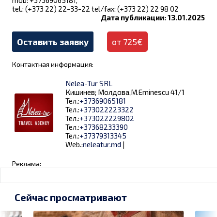
tel.: (+373 22) 22-33-22 tel/fax: (+373 22) 22 98 02
Дата публикации: 13.01.2025
Оставить заявку
от 725€
Контактная информация:
Nelea-Tur SRL
Кишинев; Молдова,M.Eminescu 41/1
Тел.:
+37369065181
Тел.:
+373022223322
Тел.:
+373022229802
Тел.:
+37368233390
Тел.:
+37379313345
Web.:
neleatur.md
|
Реклама:
Сейчас просматривают