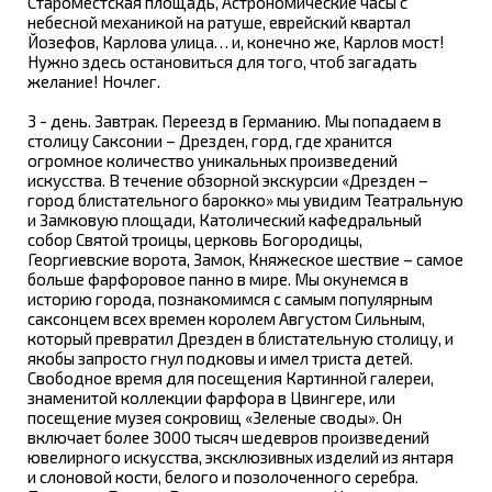
Староместская площадь, Астрономические часы с
небесной механикой на ратуше, еврейский квартал
Йозефов, Карлова улица… и, конечно же, Карлов мост!
Нужно здесь остановиться для того, чтоб загадать
желание! Ночлег.
3 - день. Завтрак. Переезд в Германию. Мы попадаем в
столицу Саксонии – Дрезден, горд, где хранится
огромное количество уникальных произведений
искусства. В течение обзорной экскурсии «Дрезден –
город блистательного барокко» мы увидим Театральную
и Замковую площади, Католический кафедральный
собор Святой троицы, церковь Богородицы,
Георгиевские ворота, Замок, Княжеское шествие – самое
больше фарфоровое панно в мире. Мы окунемся в
историю города, познакомимся с самым популярным
саксонцем всех времен королем Августом Сильным,
который превратил Дрезден в блистательную столицу, и
якобы запросто гнул подковы и имел триста детей.
Свободное время для посещения Картинной галереи,
знаменитой коллекции фарфора в Цвингере, или
посещение музея сокровищ «Зеленые своды». Он
включает более 3000 тысяч шедевров произведений
ювелирного искусства, эксклюзивных изделий из янтаря
и слоновой кости, белого и позолоченного серебра.