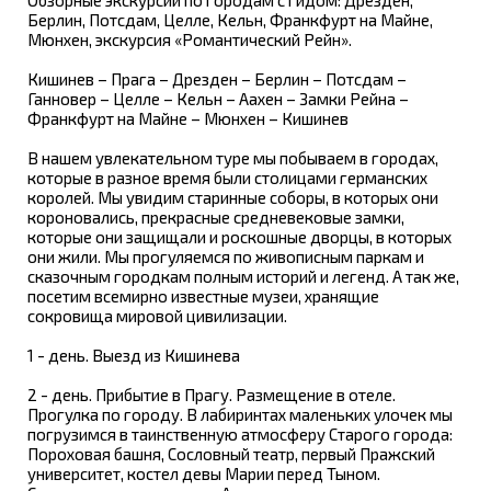
Берлин, Потсдам, Целле, Кельн, Франкфурт на Майне,
Мюнхен, экскурсия «Романтический Рейн».
Кишинев – Прага – Дрезден – Берлин – Потсдам –
Ганновер – Целле – Кельн – Аахен – Замки Рейна –
Франкфурт на Майне – Мюнхен – Кишинев
В нашем увлекательном туре мы побываем в городах,
которые в разное время были столицами германских
королей. Мы увидим старинные соборы, в которых они
короновались, прекрасные средневековые замки,
которые они защищали и роскошные дворцы, в которых
они жили. Мы прогуляемся по живописным паркам и
сказочным городкам полным историй и легенд. А так же,
посетим всемирно известные музеи, хранящие
сокровища мировой цивилизации.
1 - день. Выезд из Кишинева
2 - день. Прибытие в Прагу. Размещение в отеле.
Прогулка по городу. В лабиринтах маленьких улочек мы
погрузимся в таинственную атмосферу Старого города:
Пороховая башня, Сословный театр, первый Пражский
университет, костел девы Марии перед Тыном.