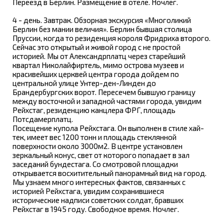
Переезд в Берлин. Размещение в отеле. Ночлег.
4 - день. Завтрак. Обзорная экскурсия «Многоликий
Берлин без мании величия». Берлин бывшая столица
Пруссии, когда то резиденция короля Фридриха второго.
Сейчас это открытый и живой город с не простой
историей. Мы от Александрплатц через старейший
квартал Николайфиртель, мимо острова музеев и
красивейших церквей центра города дойдем по
центральной улице Унтер-ден-Линден до
Брандербургских ворот. Пересечем бывшую границу
между восточной и западной частями города, увидим
Рейхстаг, резиденцию канцлера ФРГ, площадь
Потсдамерплатц.
Посещение купола Рейхстага. Он выполнен в стиле хай-
тек, имеет вес 1200 тонн и площадь стеклянной
поверхности около 3000м2. В центре установлен
зеркальный конус, свет от которого попадает в зал
заседаний бундестага. Со смотровой площадки
открывается восхитительный панорамный вид на город.
Мы узнаем много интересных фактов, связанных с
историей Рейхстага, увидим сохранившиеся
исторические надписи советских солдат, бравших
Рейхстаг в 1945 году. Свободное время. Ночлег.