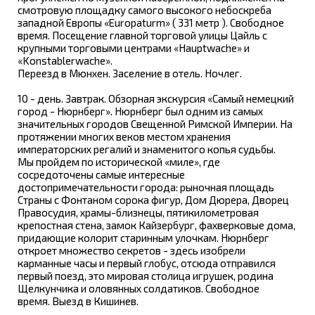
смотровую площадку самого высокого небоскреба
западной Европы «Europaturm» ( 331 метр ). Свободное
время. Посещение главной торговой улицы Цайль с
крупными торговыми центрами «Hauptwache» и
«Konstablerwache».
Переезд в Мюнхен. Заселение в отель. Ночлег.
10 - день. Завтрак. Обзорная экскурсия «Самый немецкий
город - Нюрнберг». Нюрнберг был одним из самых
значительных городов Свещенной Римской Империи. На
протяжении многих веков местом хранения
императорских регалий и знаменитого копья судьбы.
Мы пройдем по исторической «миле», где
сосредоточены самые интересные
достопримечательности города: рыночная площадь
Страны с Фонтаном сорока фигур, Дом Дюрера, Дворец
Правосудия, храмы-близнецы, пятикилометровая
крепостная стена, замок Кайзербург, фахверковые дома,
придающие колорит старинным улочкам. Нюрнберг
откроет множество секретов - здесь изобрели
карманные часы и первый глобус, отсюда отправился
первый поезд, это мировая столица игрушек, родина
Щелкунчика и оловянных солдатиков. Свободное
время. Выезд в Кишинев.