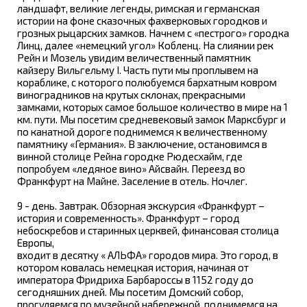
ландшафт, великие легенды, римская и германская
истории на фоне сказочных фахверковых городков и
грозных рыцарских замков. Начнем с «пестрого» городка
Линц, далее «немецкий угол» Кобленц. На слиянии рек
Рейн и Мозель увидим величественный памятник
кайзеру Вильгельму I. Часть пути мы проплывем на
кораблике, с которого полюбуемся бархатным ковром
виноградников на крутых склонах, прекрасными
замками, которых самое большое количество в мире на 1
км. пути. Мы посетим средневековый замок Марксбург и
по канатной дороге поднимемся к величественному
памятнику «Германия». В заключение, остановимся в
винной столице Рейна городке Рюдесхайм, где
попробуем «ледяное вино» Айсвайн. Переезд во
Франкфурт на Майне. Заселение в отель. Ночлег.
9 - день. Завтрак. Обзорная экскурсия «Франкфурт –
история и современность». Франкфурт – город
небоскребов и старинных церквей, финансовая столица
Европы,
входит в десятку « АЛЬФА» городов мира. Это город, в
котором ковалась немецкая история, начиная от
императора Фридриха Барбароссы в 1152 году до
сегодняшних дней. Мы посетим Домский собор,
прогуляемся по музейной набережной, поднимемся на