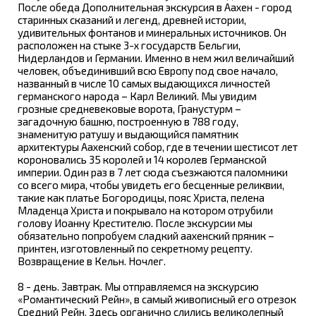
После обеда Дополнительная экскурсия в Аахен - город
старинных сказаний и легенд, древней истории,
удивительных фонтанов и минеральных источников. Он
расположен на стыке 3-х государств Бельгии,
Нидерландов и Германии. Именно в нем жил величайший
человек, объединивший всю Европу под свое начало,
названный в числе 10 самых выдающихся личностей
германского народа – Карл Великий. Мы увидим
грозные средневековые ворота, Гранустурм –
загадочную башню, построенную в 788 году,
знаменитую ратушу и выдающийся памятник
архитектуры Аахенский собор, где в течении шестисот лет
короновались 35 королей и 14 королев Германской
империи. Один раз в 7 лет сюда съезжаются паломники
со всего мира, чтобы увидеть его бесценные реликвии,
такие как платье Богородицы, пояс Христа, пелена
Младенца Христа и покрывало на котором отрубили
голову Иоанну Крестителю. После экскурсии мы
обязательно попробуем сладкий аахенский пряник –
принтен, изготовленный по секретному рецепту.
Возвращение в Кельн. Ночлег.
8 - день. Завтрак. Мы отправляемся на экскурсию
«Романтический Рейн», в самый живописный его отрезок
Средний Рейн. Здесь органично слились великолепный