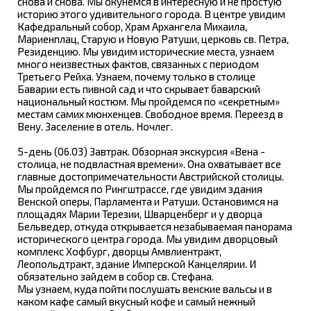
снова и снова. Мы окунемся в интересную и не простую
историю этого удивительного города. В центре увидим
Кафедральный собор, Храм Архангела Михаила,
Мариенплац, Старую и Новую Ратуши, церковь св. Петра,
Резиденцию. Мы увидим исторические места, узнаем
много неизвестных фактов, связанных с периодом
Третьего Рейха. Узнаем, почему только в столице
Баварии есть пивной сад и что скрывает баварский
национальный костюм. Мы пройдемся по «секретным»
местам самих мюнхенцев. Свободное время. Переезд в
Вену. Заселение в отель. Ночлег.
5-день (06.03) Завтрак. Обзорная экскурсия «Вена -
столица, не подвластная времени». Она охватывает все
главные достопримечательности Австрийской столицы.
Мы пройдемся по Рингштрассе, где увидим здания
Венской оперы, Парламента и Ратуши. Остановимся на
площадях Марии Терезии, Шварценберг и у дворца
Бельведер, откуда открывается незабываемая панорама
исторического центра города. Мы увидим дворцовый
комплекс Хофбург, дворцы Амвлиентракт,
Леопольдтракт, здание Имперской Канцелярии. И
обязательно зайдем в собор св. Стефана.
Мы узнаем, куда пойти послушать венские вальсы и в
каком кафе самый вкусный кофе и самый нежный