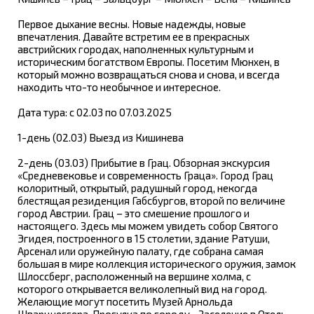
Первое дыхание весны. Новые надежды, новые
впечатления. Давайте встретим ее в прекрасных
австрийских городах, наполненных культурным и
историческим богатством Европы. Посетим Мюнхен, в
который можно возвращаться снова и снова, и всегда
находить что-то необычное и интересное.
Дата тура: с 02.03 по 07.03.2025
1-день (02.03) Выезд из Кишинева
2-день (03.03) Прибытие в Грац. Обзорная экскурсия
«Средневековье и современность Граца». Город Грац
колоритный, открытый, радушный город, некогда
блестящая резиденция Габсбургов, второй по величине
город Австрии. Грац – это смешение прошлого и
настоящего. Здесь мы можем увидеть собор Святого
Эгидея, построенного в 15 столетии, здание Ратуши,
Арсенал или оружейную палату, где собрана самая
большая в мире коллекция исторического оружия, замок
Шлоссберг, расположенный на вершине холма, с
которого открывается великолепный вид на город.
Желающие могут посетить Музей Арнольда
Шварцнеггера. Прогулка по городу... Заселение в Отель.