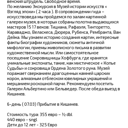
венский штрудель. Свободное время.
По желанию Экскурсия в Музей истории искусств «
Взгляд эпохи» ( 2 часа ). В сопровождении гида –
искусствоведа мы пройдемся по залам картинной
галереи музея, в которых собраны полотна выдающихся
мастеров 15 17 веков: Тициана, Рафаэля, Тинторетто,
Караваджо, Веласкеса, Дюрера, Рубенса, Рембранта, Ван
Дейка. Мы узнаем историю создания картин, интересные
факты биографии художников, сюжеты античной
мифологии, приемы живописного письма в развитии
художественной мысли. Или самостоятельное
посещение Сокровищницы Хофбурга, где хранятся
уникальные экспонаты, такие, как мистическое « Копье
Судьбы» и сокровища Ордена Золотого руна. Музей
поражает сверканием драгоценных камней царских
корон, алмазным отблеском ювелирных украшений и
мерцанием роскошной парчи. Рекомендуем посетить
Галереи Альбертино или Бельведер. После обеда выезд в
Кишинев.
6-день ( 07.03) Прибытие в Кишинев.
Стоимость тура: 355 евро – ½ dbl
440 евро - sngl
Дети до 12 лет - 325 Евро