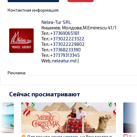
Контактная информация:
Nelea-Tur SRL
Кишинев; Молдова,M.Eminescu 41/1
Тел.:
+37369065181
Тел.:
+373022223322
Тел.:
+373022229802
Тел.:
+37368233390
Тел.:
+37379313345
Web.:
neleatur.md
|
Реклама:
Сейчас просматривают
8
Для тех кто хочет улететь на Рождество в