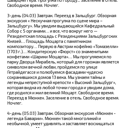
Свободное время. Ночлег.
3-день (04.03) Завтрак. Переезд в Зальцбург. Обзорная
экскурсия « Нескучная прогулка по сцене мира –
Зальцбургу». Мы увидим выдающийся Кафедральный
Собор с 5 органами… и все, что вокруг него —
Резидентская площадь с Резиденциями Зальцбургских
Князей… Площадь Моцарта с памятником
композитору… Первую в Австрии кофейню «Томазелли»
(1703 г.)… Кондитерскую «Фюрст» со знаменитыми
конфетами «Шарики Моцарта»… Мы прогуляемся по
парку Дворца Мирабель, который для горожан является
символом вечной любви, пройдемся по улице
Гетрайдегассе и полюбуемся фасадами чудесно
сохранившихся домов 13 века. Мы узнаем тайны и
легенды непреступной крепости « Высокий Зальцбург»,
которая видна из любой точки города и увидим дома,
где родился и жил великий Моцарт. Свободное время.
Переезд в Мюнхен. Заселение в отель. Свободное время.
Ночлег.
4-день (05.03) Завтрак. Обзорная экскурсия «Мюнхен -
легенда Баварии». Мюнхен такой многоликий и
необычной, умеет удивлять и заставляет восхищаться