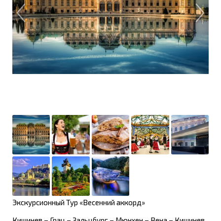
Экскурсионный Тур «Весенний аккорд»
Кишинев – Грац – Зальцбург – Мюнхен – Вена – Кишинев