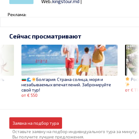
Web.:
kingstour.md
|
Реклама:
Сейчас просматривают
ть
Рос
Болгария: Страна солнца, моря и
незабываемых впечатлений. Забронируйте
от € 1
свой тур!
от € 550
Заявка на подбор тура
Оставьте заявку на подбор индивидуального тура за минуту.
Вы получите лучшие предложения.