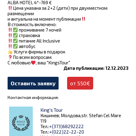
ALBA HOTEL 4*-769 €
Цена указана за 2+2 (дети) при двухместном
размещении
и актуальна на момент публикации
В стоимость включено:
проживание 7 ночей
страховка
питание All Inclusive
автобус
Услуги фирмы в подарок
По всем вопросам:
С любовью
, ваш "KingsTour"
Дата публикации: 12.12.2023
Оставить заявку
от 550€
Контактная информация:
King's Tour
Кишинев; Молдова,str. Stefan Cel Mare
119
Тел.:
+(373)68292222
Тел.:
+(022)22-22-20