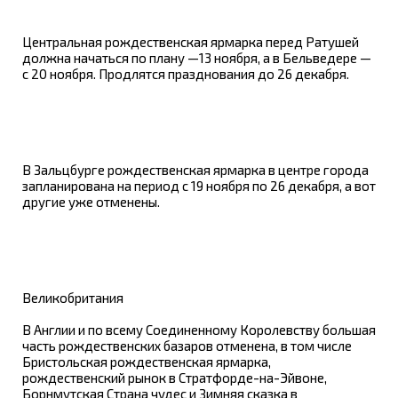
Центральная рождественская ярмарка перед Ратушей
должна начаться по плану —13 ноября, а в Бельведере —
с 20 ноября. Продлятся празднования до 26 декабря.
В Зальцбурге рождественская ярмарка в центре города
запланирована на период с 19 ноября по 26 декабря, а вот
другие уже отменены.
Великобритания
В Англии и по всему Соединенному Королевству большая
часть рождественских базаров отменена, в том числе
Бристольская рождественская ярмарка,
рождественский рынок в Стратфорде-на-Эйвоне,
Борнмутская Страна чудес и Зимняя сказка в