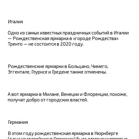
Италия
Одно из самых известных праздничных событий в Италии
— Рождественская ярмарка в «городе Рождества»
Тренто — не состоится в 2020 году.
Рождественские ярмарки в Больцано, Чимего,
Эггентале, Глурнсе и Гредене также отменены.
А вот ярмарки в Милане, Венеции и Флоренции, похоже,
получат добро от городских властей.
Германия
В этом году рождественская ярмарка в Нюрнберге
(одна из старейших в Германии) была отменена впервые