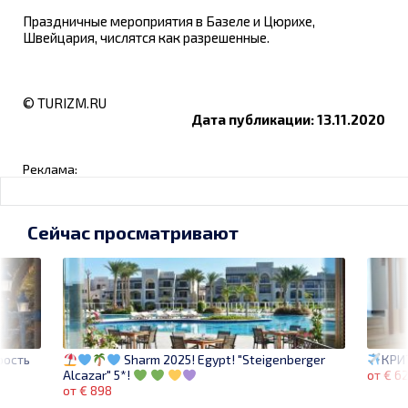
Праздничные мероприятия в Базеле и Цюрихе,
Швейцария, числятся как разрешенные.
© TURIZM.RU
Дата публикации: 13.11.2020
Реклама:
Сейчас просматривают
рость
КРИ
Sharm 2025! Egypt! "Steigenberger
от € 6
Alcazar" 5*!
от € 898