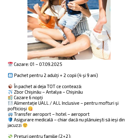
Cazare: 01 – 07.09.2025
Pachet pentru 2 adulți + 2 copii (4 și 9 ani)
În pachet ai deja TOT ce contează:
Zbor Chișinău – Antalya – Chișinău
Cazare 6 nopți
Alimentație UALL / ALL Inclusive – pentru mofturi și
pofticioși
Transfer aeroport – hotel – aeroport
Asigurare medicală – chiar dacă nu plănuiești să ieși din
jacuzzi
Prețuri pentru familie (2+2):