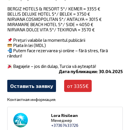
BERGIZ HOTELS & RESORT 5*/ KEMER = 3355 €
BELLIS DELUXE HOTEL 5*/ BELEK = 3750 €
NIRVANA COSMOPOLITAN 5*/ ANTALYA = 3015 €
MIRAMARE BEACH HOTEL 5*/ SIDE = 4050 €
NIRVANA DOLCE VITA 5*/ TEKIROVA = 3570 €
Prețuri valabile la momentul publicării
Plata în lei (MDL)
Putem face rezervarea și online – fără stres, fără
rânduri!
Bagajele – jos din dulap, Turcia vă așteaptă!
Дата публикации: 30.04.2025
Оставить заявку
от 3355€
Контактная информация:
Lora Risilean
Менеджер
+37367433726