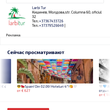
Larbi Tur
Кишинев; Молдова,str. Columna 60, oficiul
32
Тел.:
+37367433726
Тел.:
+37379526649
|
Реклама:
Сейчас просматривают
8€ с
Я
Spain! Din 02.06! Hoteluri 4*!
отдых,
от € 627
от € 1