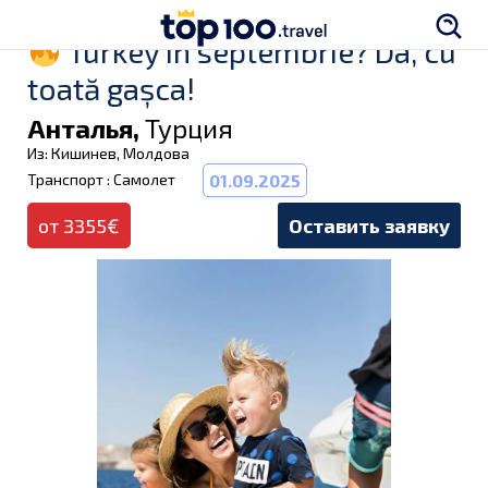
Turkey în septembrie? Da, cu
toată gașca!
Анталья,
Турция
Из: Кишинев, Молдова
Транспорт : Самолет
01.09.2025
от 3355€
Оставить заявку