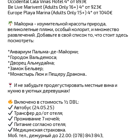
Occidental Cala Vinas Hotel 4* от 893€
Be Live Marivent (Adults Only 16+) 4* от 923€
Europe Playa Marina (Adults Only 15+) 4* от 1040€
Майорка - изумительной красоты природа,
великолепные пляжи, особый колорит, и множество
развлечений. Добавьте в свой список то, что стоит здесь
посмотреть:
*Аквариум Пальма-де-Майорки;
*Городок Вальдемоса;
*Дворец Альмудайна;
*Замок Бельвер;
*Монастырь Люк и Пещеру Дракона..
И не забудьте продегустировать местные вина и
кухню в уютных деревушках!
Включено в стоимость ½ DBL:
Автобус (24.05.25)
Трансфер до/от отеля;
Проживание 7 ночейi;
Питание согласно отеля;
Медицинская страховка.
Моб. тел., дежурный до 22.00: (078) 843 843,