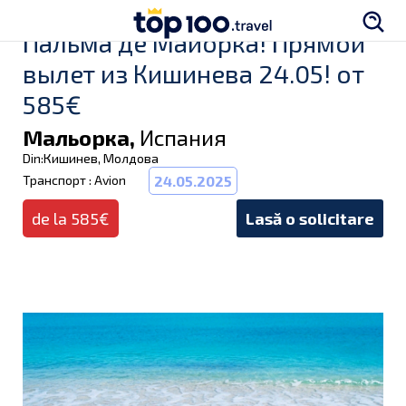
Пальма де Майорка! Прямой
вылет из Кишинева 24.05! от
585€
Мальорка,
Испания
Din:Кишинев, Молдова
Транспорт : Avion
24.05.2025
de la 585€
Lasă o solicitare