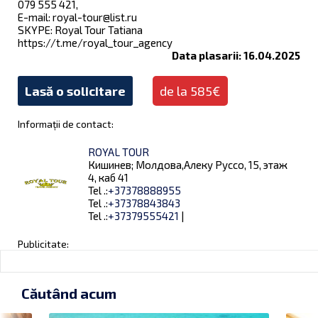
079 555 421,
E-mail:
royal-tour@list.ru
SKYPE: Royal Tour Tatianа
https://t.me/royal_tour_agency
Data plasarii: 16.04.2025
Lasă o solicitare
de la 585€
Informații de contact:
ROYAL TOUR
Кишинев; Молдова,Алеку Руссо, 15, этаж
4, каб 41
Tel .:
+37378888955
Tel .:
+37378843843
Tel .:
+37379555421
|
Publicitate:
Căutând acum