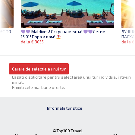
АС ПО
ЛУЧШИ
Maldives! Острова мечты!
Летим
ПАСХА
15.01! Пора и вам!
de la €
de la € 3055
Cerere de selecție a unui tur
Lasati o solicitare pentru selectarea unui tur individual într-un
minut.
Primiti cele mai bune oferte.
Informații turistice
©Top100.Travel