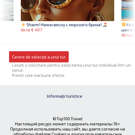
Хол
Sharm! Начни весну с морского бриза!
цен от
de la € 407
de la €
Cerere de selecție a unui tur
Lasati o solicitare pentru selectarea unui tur individual într-un
minut.
Primiti cele mai bune oferte.
Informații turistice
©Top100.Travel
Настоящий ресурс может содержать материалы 16+
Продолжая использовать наш сайт, вы даете согласие на
обработку файлов Cookies и других пользовательских