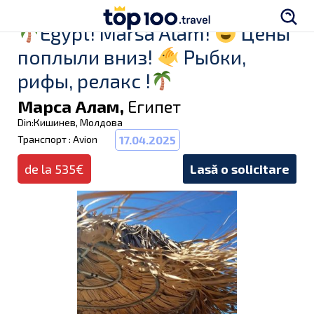
Egypt! Marsa Alam!
Цены
поплыли вниз!
Рыбки,
рифы, релакс !
Марса Алам,
Египет
Din:Кишинев, Молдова
Транспорт : Avion
17.04.2025
de la 535€
Lasă o solicitare