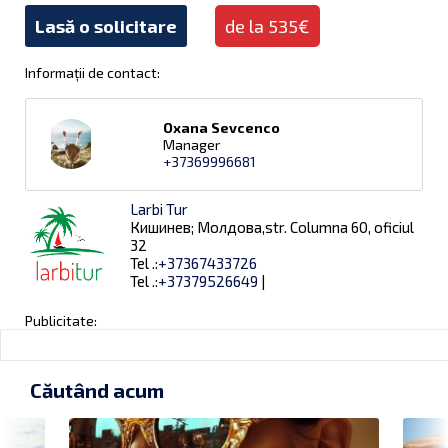
Lasă o solicitare
de la 535€
Informații de contact:
Oxana Sevcenco
Manager
+37369996681
Larbi Tur
Кишинев; Молдова,str. Columna 60, oficiul
32
Tel .:
+37367433726
Tel .:
+37379526649
|
Publicitate:
Căutând acum