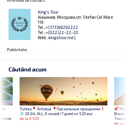
Informații de contact:
King's Tour
Кишинев; Молдова,str. Stefan Cel Mare
119
Tel .:
+(373)68292222
Tel .:
+(022)22-22-20
Web .:
kingstour.md
|
Publicitate:
Căutând acum
ros
Ром
Turkey
Antalya
Пасхальные праздники
Влюбл
20.04, ALL, 6 ночей/7 дней от 520 eur
летим
7 ноче
de la € 520
de la €