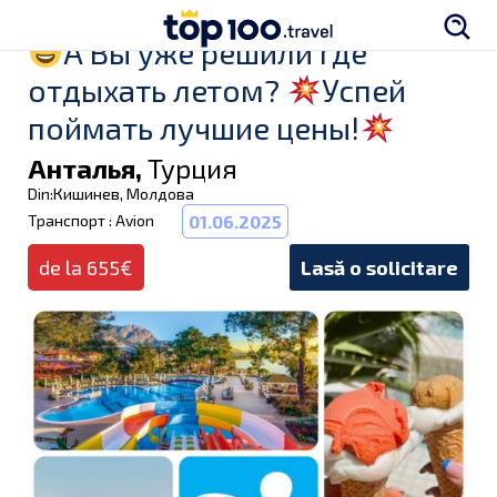
А Вы уже решили где
отдыхать летом?
Успей
поймать лучшие цены!
Анталья,
Турция
Din:Кишинев, Молдова
Транспорт : Avion
01.06.2025
de la 655€
Lasă o solicitare