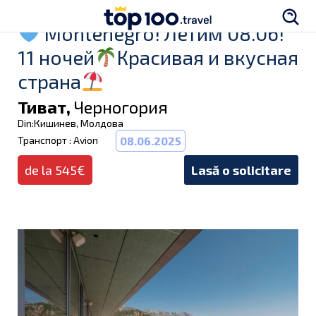
Montenegro! Летим 08.06!
11 ночей
Красивая и вкусная
страна
Тиват,
Черногория
Din:Кишинев, Молдова
Транспорт : Avion
08.06.2025
de la 545€
Lasă o solicitare