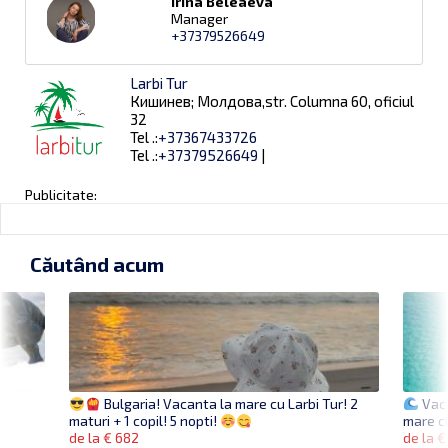
Irina Beleaeva
Manager
+37379526649
Larbi Tur
Кишинев; Молдова,str. Columna 60, oficiul
32
Tel .:
+37367433726
Tel .:
+37379526649
|
Publicitate:
Căutând acum
Vaca
Bulgaria! Vacanta la mare cu Larbi Tur! 2
mare cr
maturi + 1 copil! 5 nopti!
de la €
de la € 682