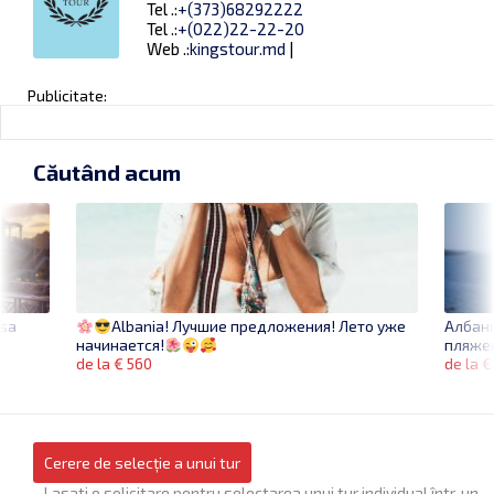
Tel .:
+(373)68292222
Tel .:
+(022)22-22-20
Web .:
kingstour.md
|
Publicitate:
Căutând acum
rsa
Албан
Albania! Лучшие предложения! Лето уже
пляже
начинается!
de la €
de la € 560
Cerere de selecție a unui tur
Lasati o solicitare pentru selectarea unui tur individual într-un