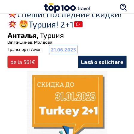
Спеши! Последние скидки!
Турция! 2+1
Анталья,
Турция
Din:Кишинев, Молдова
Транспорт : Avion
21.06.2025
de la 561€
Lasă o solicitare