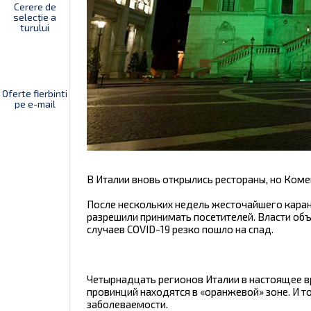
Cerere de
selecție a
turului
Oferte fierbinti
pe e-mail
В Италии вновь открылись рестораны, но Комен
После нескольких недель жесточайшего каран
разрешили принимать посетителей. Власти об
случаев COVID-19 резко пошло на спад.
Четырнадцать регионов Италии в настоящее вр
провинций находятся в «оранжевой» зоне. И т
заболеваемости.