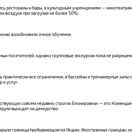
лись рестораны и бары, а культурным учреждениям — кинотеатра
м воздухе при загрузке не более 50%.
зонах возобновили очное обучение.
ных посетителей, однако групповые экскурсии пока не разрешен
 практически все ограничения, а бассейны и тренажерные залы 
 и услуг.
йствующих совсем недавно строгих блокировках — это Комендант
трули выходят на дежурство.
акрыли границы прибывающим из Индии. Иностранных граждан, 