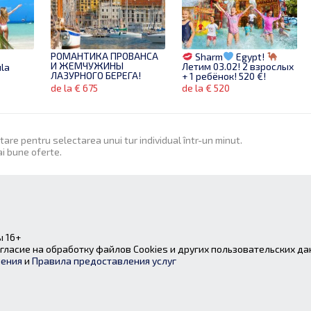
РОМАНТИКА ПРОВАНСА
Sharm
Egypt!
И ЖЕМЧУЖИНЫ
Летим 03.02! 2 взрослых
ula
ЛАЗУРНОГО БЕРЕГА!
+ 1 ребёнок! 520 €!
de la € 675
de la € 520
itare pentru selectarea unui tur individual într-un minut.
ai bune oferte.
Hurgada! C 01.03!
Бронируй пока есть
-
 Для
места!
de la € 427
 16+
гласие на обработку файлов Cookies и других пользовательских да
шения
и
Правила предоставления услуг