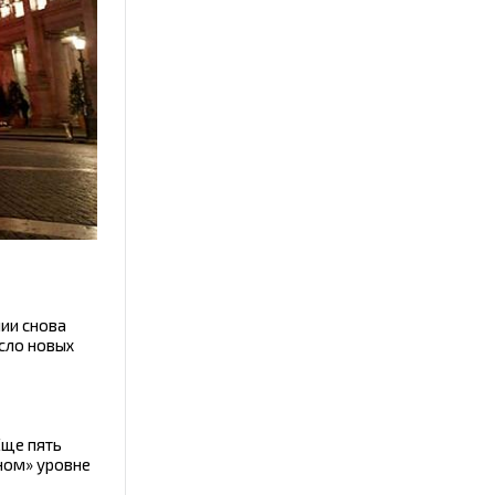
ии снова
сло новых
Еще пять
ном» уровне