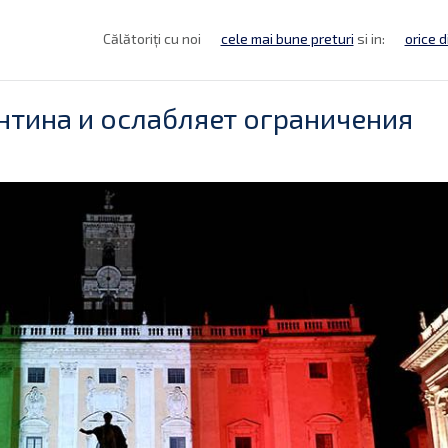
Călătoriți cu noi
cele mai bune preturi
si in:
orice d
нтина и ослабляет ограничения