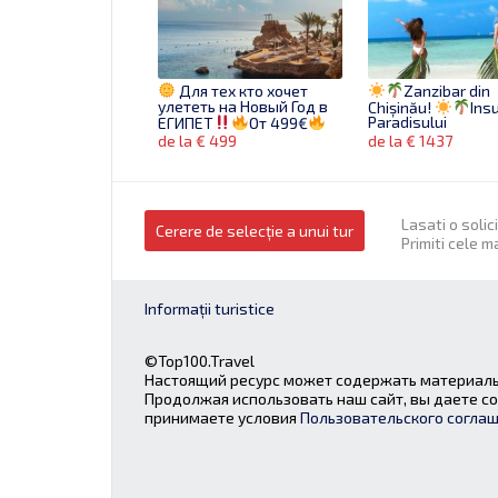
Для тех кто хочет
Zanzibar din
улететь на Новый Год в
Chișinău!
Ins
ЕГИПЕТ
От 499€
Paradisului
Гала Ужин включен*
de la € 499
de la € 1437
Lasati o solic
Cerere de selecție a unui tur
Primiti cele m
Informații turistice
Sharm
Egypt!
Alamein
Новый
Начало января может
Rixos Premium 5
быть классным!!! Летим
Роскошный отель
02.01! От 289 €!
©Top100.Travel
VIP туристов
de la € 289
de la € 1162
Бронируй сейчас!
Настоящий ресурс может содержать материалы
Продолжая использовать наш сайт, вы даете со
принимаете условия
Пользовательского согла