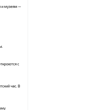
м и музеям —
ы.
откроются с
ский час. В
кому