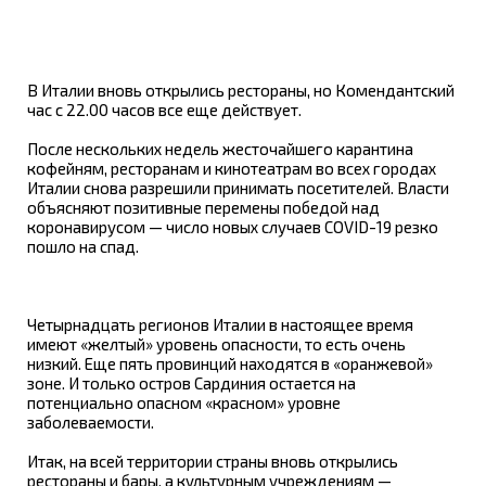
В Италии вновь открылись рестораны, но Комендантский
час с 22.00 часов все еще действует.
После нескольких недель жесточайшего карантина
кофейням, ресторанам и кинотеатрам во всех городах
Италии снова разрешили принимать посетителей. Власти
объясняют позитивные перемены победой над
коронавирусом — число новых случаев COVID-19 резко
пошло на спад.
Четырнадцать регионов Италии в настоящее время
имеют «желтый» уровень опасности, то есть очень
низкий. Еще пять провинций находятся в «оранжевой»
зоне. И только остров Сардиния остается на
потенциально опасном «красном» уровне
заболеваемости.
Итак, на всей территории страны вновь открылись
рестораны и бары, а культурным учреждениям —