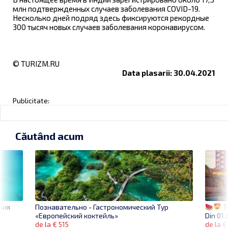
млн подтвержденных случаев заболевания COVID-19.
Несколько дней подряд здесь фиксируются рекордные
300 тысяч новых случаев заболевания коронавирусом.
© TURIZM.RU
Data plasarii: 30.04.2021
Publicitate:
Căutând acum
ния
Tu
Познавательно - Гастрономический Тур
Din 01.0
«Европейский коктейль»
de la €
de la € 515