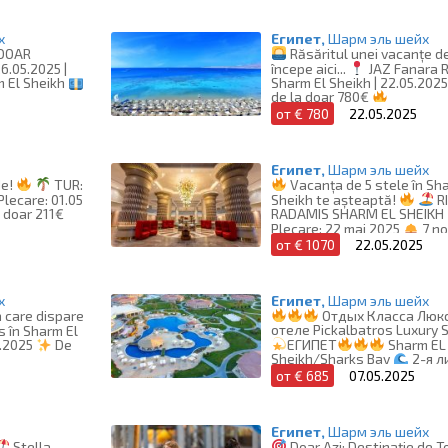
х
Египет,
Шарм эль шейх
 DOAR
Răsăritul unei vacanțe d
6.05.2025 |
începe aici...
JAZ Fanara R
Sharm El Sheikh | 22.05.2025 |
m El Sheikh
de la doar 780€
от € 780
22.05.2025
Египет,
Шарм эль шейх
de!
TUR:
Vacanța de 5 stele în Sh
Plecare: 01.05
Sheikh te așteaptă!
R
 doar 211€
RADAMIS SHARM EL SHEIKH
Plecare: 22 mai 2025
7 no
Inclusive
Preț de la: 1070
от € 1070
22.05.2025
х
Египет,
Шарм эль шейх
a care dispare
Отдых Класса Люк
отеле Pickalbatros Luxury S
s în Sharm El
ЕГИПЕТ
Sharm EL
5.2025
De
Sheikh/Sharks Bay
2-я л
моря
летим 07.05.2
от € 685
07.05.2025
Египет,
Шарм эль шейх
Stella
Doar Azi: Destinație de To