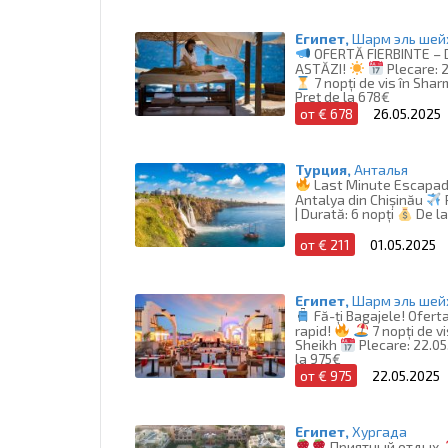
Египет,
Шарм эль шей
OFERTĂ FIERBINTE –
ASTĂZI!
Plecare: 2
7 nopți de vis în Shar
Preț de la 678€
от € 678
26.05.2025
Турция,
Анталья
Last Minute Escapa
Antalya din Chișinău
| Durată: 6 nopți
De la
от € 211
01.05.2025
Египет,
Шарм эль шей
Fă-ți Bagajele! Ofert
rapid!
7 nopți de vi
Sheikh
Plecare: 22.0
la 975€
от € 975
22.05.2025
Египет,
Хургада
Приятный отдых