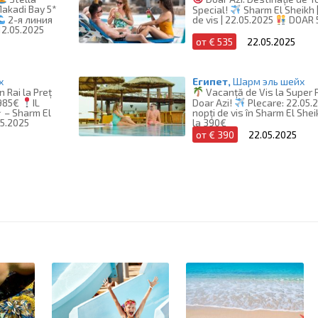
akadi Bay 5*
Special!
Sharm El Sheikh |
2-я линия
de vis | 22.05.2025
DOAR 
2.05.2025
от € 535
22.05.2025
х
Египет,
Шарм эль шейх
n Rai la Preț
Vacanță de Vis la Super 
985€
IL
Doar Azi!
Plecare: 22.05.
 – Sharm El
nopți de vis în Sharm El She
05.2025
la 390€
от € 390
22.05.2025