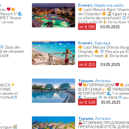
х
Египет,
Шарм эль шейх
ель
Last Minute Alert: Sharm
 Resort 5*
din Chișinău!
Egipt te
ИПЕТ Sharm
cu oferte de nerefuzat!
P
летим
03.05 și 04.05
De la doar 
от € 199
03.05.2025
Египет,
Хургада
Zbor din
Last Minute Oferta: Hur
ți de relaxare
Chișinău
Plecare pe 0
 440€
pentru 7 nopți
De la doar
от € 253
03.05.2025
Турция,
Анталья
ЛАССА
ГОРЯЧАЯ ЦЕНА
от
ITANIC
ВСЕЙ СЕМЬИ
VIKINGEN
я линия от
RESORT&SPA5*
1-я лини
НТАЛЬЯ
Турция
ALANYA
вы
05.05.2025
от € 420
05.05.2025
Турция,
Анталья
ОТЛИЧНОЕ ПРЕДЛОЖЕН
ПРЕКРАСНЫЙ ОТЕЛЬ ДЛЯ 
 отдых