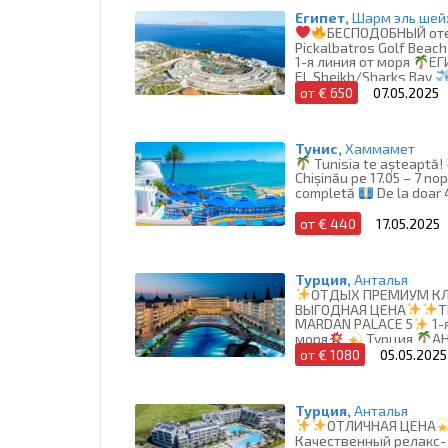
Египет,
Шарм эль шей
БЕСПОДОБНЫЙ от
Pickalbatros Golf Beach
1-я линия от моря
ЕГ
EL Sheikh/Sharks Bay
07.05.2025
от € 650
07.05.2025
Тунис,
Хаммамет
Tunisia te așteaptă!
Chișinău pe 17.05 – 7 nop
completă
De la doar
от € 440
17.05.2025
Турция,
Анталья
ОТДЫХ ПРЕМИУМ К
ВЫГОДНАЯ ЦЕНА
T
MARDAN PALACE 5
1-
моря
Турция
А
летим 05.05.2025
от € 1080
05.05.2025
Турция,
Анталья
ОТЛИЧНАЯ ЦЕНА
Качественный релакс-