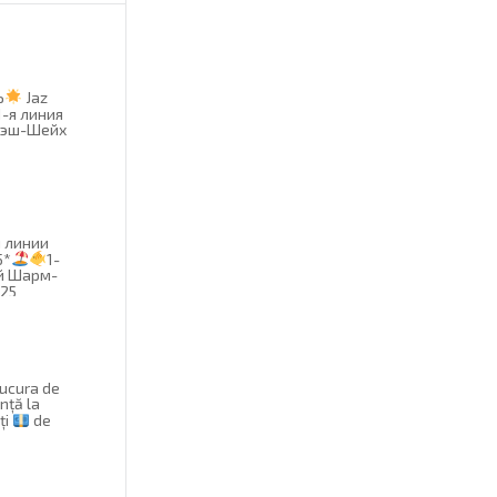
Ь
Jaz
1-я линия
-эш-Шейх
й линии
5*
1-
й Шарм-
025
bucura de
anță la
ți
de