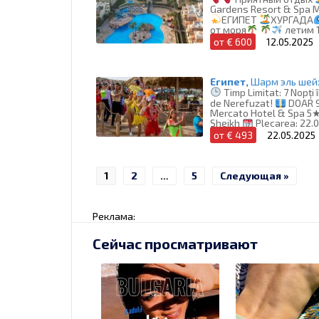
Gardens Resort & Spa M
ЕГИПЕТ
ХУРГАДА
от моря
летим 1
от € 600
12.05.2025
Египет,
Шарм эль шей
Timp Limitat: 7 Nopți î
de Nerefuzat!
DOAR 
Mercato Hotel & Spa 5★
Sheikh
Plecarea: 22.
от € 493
22.05.2025
1
2
…
5
Следующая »
Реклама:
Сейчас просматривают