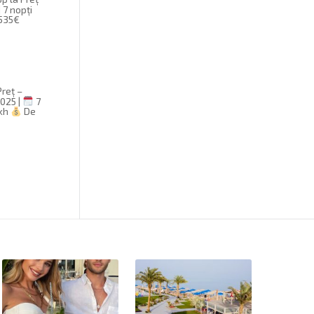
 7 nopți
535€
Preț –
2025 |
7
ikh
De