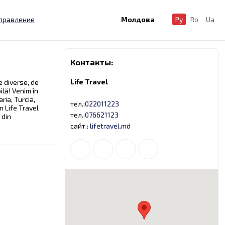
правление
Молдова
Ру
Ro
Ua
Контакты:
Life Travel
 diverse, de
ilă! Venim în
ria, Turcia,
тел.:
022011223
m Life Travel
тел.:
076621123
 din
сайт.:
lifetravel.md