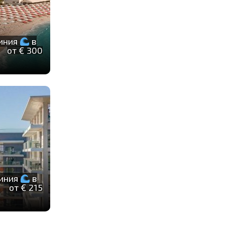
линия
в
от € 300
линия
в
от € 215