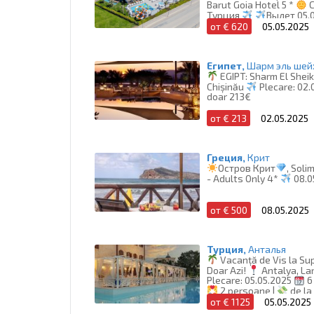
Barut Goia Hotel 5 *
С
Турция
Вылет 05.
от € 620
05.05.2025
Египет,
Шарм эль шей
EGIPT: Sharm El Sheik
Chișinău
Plecare: 02.
doar 213€
от € 213
02.05.2025
Греция,
Крит
Остров Крит
, Soli
- Adults Only 4*
08.0
от € 500
08.05.2025
Турция,
Анталья
Vacanță de Vis la Sup
Doar Azi!
Antalya, Lar
Plecare: 05.05.2025
6 
2 persoane |
de la
от € 1125
05.05.2025