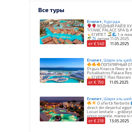
Все туры
Египет,
Хургада
ВОДНЫЙ РАЙ В Х
TITANIC PALACE SPA &
ЕГИПЕТ
1-я лин
летим 11.05.2025
от € 540
11.05.2025
Египет,
Шарм эль шей
ПОПУЛЯРНЫЙ О
Отдых Класса Люкс в о
Pickalbatros Palace Res
ЕГИПЕТ/Ras Nasrani
от моря
летим 1
от € 750
11.05.2025
Египет,
Шарм эль шей
O ofertă fierbinte
direct din deșertul egip
Locuri limitate – grăbeș
prinzi soarele, marea și 
preț de vis!
от € 218
13.05.2025