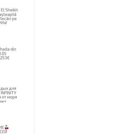
 El Sheikh
 așteaptă
lecări pe
199€
ghada din
3.05
 253€
дых для
 INFINITY
я от моря
лет
ИЕ
ВСЕЙ