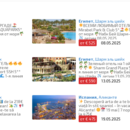
Египет,
Шарм эль шейх
УРГАДЕ
ВСЕМИ ЛЮБИМЫЙ ОТЕЛ
 AQUAPARK5*
Mirabel Park & Club 5*
ия от моря
от моря
Набк Бей Шарм
летим 08.05.2025
от € 525
08.05.2025
х
Египет,
Шарм эль шейх
ТЕЛЬ
Зеленый отель на 1 о
теле
Sharm Grand Plaza 
ort SSH 5**
я линия от моря
Набк Бе
1-я линия
эш-Шейх
летим 13.05.2
1.05.2025
от € 590
13.05.2025
х
Испания,
Аликанте
de la 218€
Descoperă arta de a te 
viață în stil spaniol – în vac
tean!
te-te să
Alicante!
19 mai | 7 nop
relaxarea la
la 475€
от € 475
19.05.2025