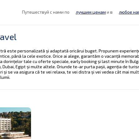
Путешествуй с нами по
лучшим ценам
и в
любое на
ravel
tră este personalizată și adaptată oricărui buget. Propunem experiențe
ntice, până la cele exotice. Orice ai alege, garantăm o vacanță memorab
 dorințelor tale cu oferte speciale, early booking și last minute în Bulga
u, Dubai, Egipt și multe altele. Oriunde te-ar purta pașii, agenția de turis
turi și se va asigura că te vei relaxa, te vei distra și vei vedea cât mai mult
lumii.