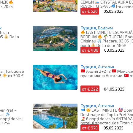
СЕМЬИ
СRYSTAL AURA B
ИДЕ
RESORT & SPA 5
1-я лини
05.2025
Турция
КЕМЕР
Л
от € 520
05.05.2025
05.05.2025
х
Турция,
Бодрум
h din
LAST MINUTE ESCAPADĂ 
05
De la
BODRUM
TURCIA | Bod
Chișinău
Plecare: 03.05 | 
nopți
De la doar 486€
от € 486
03.05.2025
Турция,
Анталья
mar Turquoise
Акция 2+2=2
Майски
5.
от 500 €
праздники в Анталии.
о
от € 222
04.05.2025
Турция,
Анталья
er Preț –
LAST MINUTE
Doar 
a |
Destinație de Top la Preț Sp
nopți de vis |
6 nopți de vis în ANTALYA
hotelul spectaculos Titani
 1125€
Lara 5★
Plecare: 05.05.
от € 970
05.05.2025
la 970€