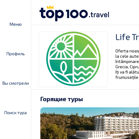
Меню
Life T
Oferta noas
Профиль
la cele aute
întâmpinarea
Grecia, Cipr
îți va fi ală
frumusețile 
Вы смотрели
Горящие туры
Поиск тура