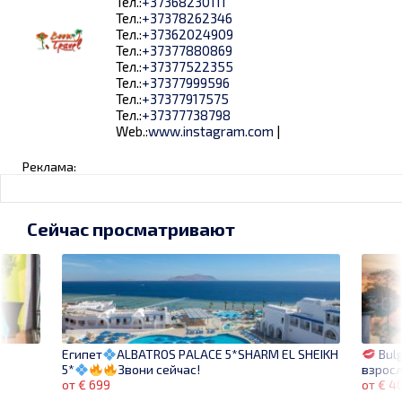
Тел.:
+37368230111
Тел.:
+37378262346
Тел.:
+37362024909
Тел.:
+37377880869
Тел.:
+37377522355
Тел.:
+37377999596
Тел.:
+37377917575
Тел.:
+37377738798
Web.:
www.instagram.com
|
Реклама:
Сейчас просматривают
Bulg
Египет
ALBATROS PALACE 5*SHARM EL SHEIKH
взросл
5*
Звони сейчас!
от € 4
от € 699