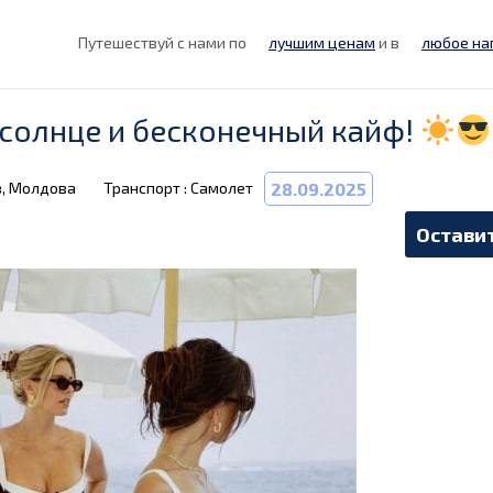
Путешествуй с нами по
лучшим ценам
и в
любое на
, солнце и бесконечный кайф!
в, Молдова
Транспорт : Самолет
28.09.2025
Оставит