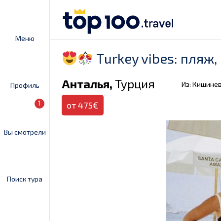
Меню
Тurkey vibes: пляж
Анталья,
Турция
Из: Кишине
Профиль
1
от 475€
Вы смотрели
Поиск тура