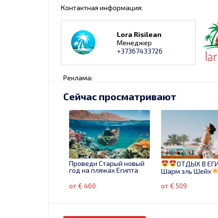
Контактная информация:
Lora Risilean
Менеджер
+37367433726
Реклама:
Сейчас просматривают
Проведи Старый новый
ОТДЫХ В ЕГ
год на пляжах Египта
Шарм эль Шейх
от € 460
от € 509