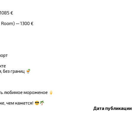
 1085 €
d Room) — 1300 €
€
порт
кте
, без границ
ать любимое мороженое
же, чем кажется!
Дата публикации: