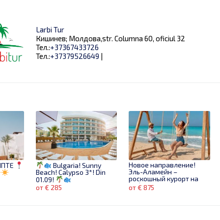
Larbi Tur
Кишинев; Молдова,str. Columna 60, oficiul 32
Тел.:
+37367433726
Тел.:
+37379526649
|
Новое направление!
ИПТЕ
Bulgaria! Sunny
Эль-Аламейн –
Beach! Calypso 3*! Din
роскошный курорт на
01.09!
побережье Египта!
от € 285
от € 875