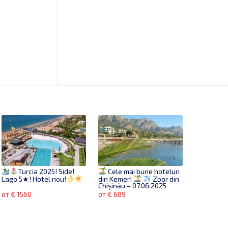
Turcia 2025! Side!
Cele mai bune hoteluri
Lago 5★! Hotel nou!
din Kemer!
Zbor din
Chișinău – 07.06.2025
от € 1560
от € 689