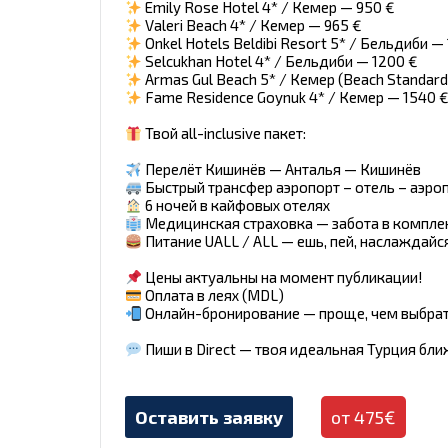
Emily Rose Hotel 4* / Кемер — 950 €
Valeri Beach 4* / Кемер — 965 €
Onkel Hotels Beldibi Resort 5* / Бельдиби —
Selcukhan Hotel 4* / Бельдиби — 1200 €
Armas Gul Beach 5* / Кемер (Beach Standar
Fame Residence Goynuk 4* / Кемер — 1540 
Твой all-inclusive пакет:
Перелёт Кишинёв — Анталья — Кишинёв
Быстрый трансфер аэропорт – отель – аэро
6 ночей в кайфовых отелях
Медицинская страховка — забота в компле
Питание UALL / ALL — ешь, пей, наслаждайся
Цены актуальны на момент публикации!
Оплата в леях (MDL)
Онлайн-бронирование — проще, чем выбр
Пиши в Direct — твоя идеальная Турция бли
Оставить заявку
от 475€