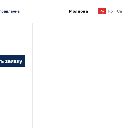
правление
Молдова
Ру
Ro
Ua
ь заявку