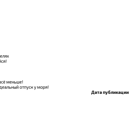
елях
йся!
всё меньше!
деальный отпуск у моря!
Дата публикации: