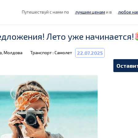
Путешествуй с нами по
лучшим ценам
и в
любое на
едложения! Лето уже начинается!
в, Молдова
Транспорт : Самолет
22.07.2025
Оставит