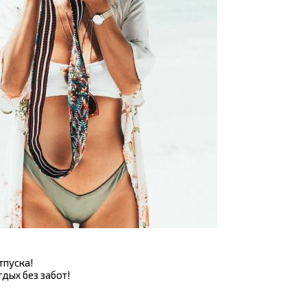
тпуска!
тдых без забот!