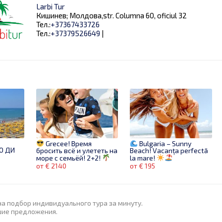
Larbi Tur
Кишинев; Молдова,str. Columna 60, oficiul 32
Тел.:
+37367433726
Тел.:
+37379526649
|
Grecee! Время
Bulgaria – Sunny
О ДИ
бросить всё и улететь на
Beach! Vacanța perfectă
море с семьёй! 2+2!
la mare!
от € 2140
от € 195
на подбор индивидуального тура за минуту.
шие предложения.