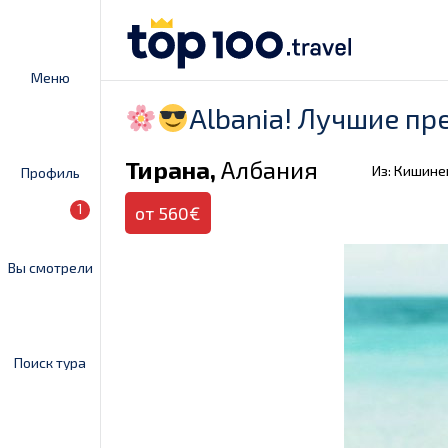
Меню
Albania! Лучшие пр
Тирана,
Албания
Из: Кишине
Профиль
1
от 560€
Вы смотрели
Поиск тура