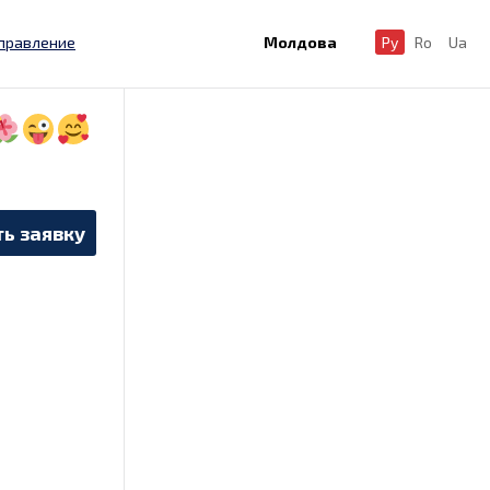
правление
Молдова
Ру
Ro
Ua
ь заявку