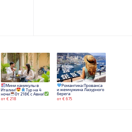
Мини каникулы в
Романтика Прованса
и жемчужина Лазурного
Италии!
Тур на 4
берега
ночи
От 218€ с Авиа!
Звони сейчас!
от € 218
от € 675