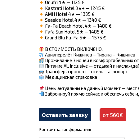
Onufri 4★ — 1125 €
Kastrati Hotel 3★+ — 1245 €
AMH Hotel 4★ — 1335 €
Seaside Hotel 4★ — 1340 €
Fa-Fa Beach Hotel 4★ — 1480 €
Fafa Sun Hotel 5★ — 1485 €
Grand Blu Fa-Fa 5★ — 1575 €
В СТОИМОСТЬ ВКЛЮЧЕНО:
Авиаперелёт Кишинёв – Тирана – Кишинёв
Проживание 7 ночей в комфортабельных от
Питание All Inclusive — отдыхай и наслажда
Трансфер аэропорт – отель – аэропорт
Медицинская страховка
Цены актуальны на данный момент — мест 
Забронируй прямо сейчас и обеспечь себе и
Оставить заявку
от 560€
Контактная информация: