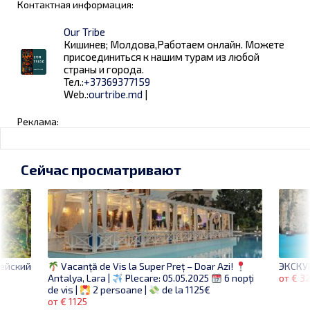
Контактная информация:
Our Tribe
Кишинев; Молдова,Работаем онлайн. Можете
присоединиться к нашим турам из любой
страны и города.
Тел.:
+37369377159
Web.:
ourtribe.md
|
Реклама:
Сейчас просматривают
пейский
ЭКСКУ
Vacanță de Vis la Super Preț – Doar Azi!
от € 3
Antalya, Lara |
Plecare: 05.05.2025
6 nopți
de vis |
2 persoane |
de la 1125€
от € 1125