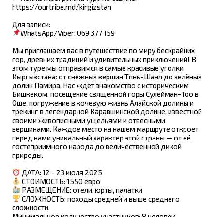
https://ourtribe.md/kirgizstan
Для записи:
WhatsApp/Viber: 069 377 159
Мы приглашаем вас в путешествие по миру бескрайних
гор, древних традиций и удивительных приключений! В
этом туре мы отправимся в самые красивые уголки
Кыргызстана: от снежных вершин Тянь-Шаня до зелёных
долин Памира. Нас ждёт знакомство с историческим
Бишкеком, посещение священной горы Сулейман-Тоо в
Оше, погружение в кочевую жизнь Алайской долины и
трекинг в легендарной Каравшинской долине, известной
своими живописными ущельями и отвесными
вершинами. Каждое место на нашем маршруте откроет
перед нами уникальный характер этой страны — от её
гостеприимного народа до величественной дикой
природы.
ДАТА: 12 - 23 июля 2025
СТОИМОСТЬ: 1550 евро
РАЗМЕЩЕНИЕ: отели, юрты, палатки
СЛОЖНОСТЬ: походы средней и выше среднего
сложности.
Минимальное количество участников: 8 человек.