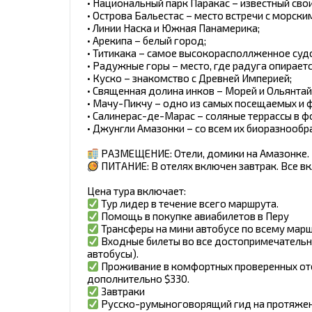
• Национальный парк Паракас – известный св
• Острова Бальестас – место встречи с морс
• Линии Наска и Южная Панамерика;
• Арекипа – белый город;
• Титикака – самое высокорасполлженное суд
• Радужные горы – место, где радуга опираетс
• Куско – знакомство с Древней Империей;
• Священная долина инков – Морей и Ольянта
• Мачу-Пикчу – одно из самых посещаемых и 
• Салинерас-де-Марас – соляные террассы в ф
• Джунгли Амазонки – со всем их биоразнооб
РАЗМЕЩЕНИЕ: Отели, домики на Амазонке.
ПИТАНИЕ: В отелях включен завтрак. Все вк
Цена тура включает:
Тур лидер в течение всего маршрута.
Помощь в покупке авиабилетов в Перу
Трансферы на мини автобусе по всему мар
Входные билеты во все достопримечательно
автобусы).
Проживание в комфортных проверенных оте
дополнительно $330.
Завтраки
Русско-румыноговорящий гид на протяжен