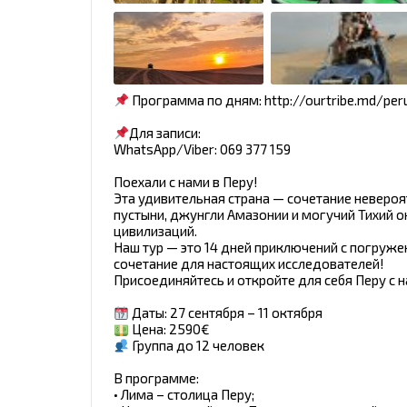
Программа по дням: http://ourtribe.md/per
Для записи:
WhatsApp/Viber: 069 377 159
Поехали с нами в Перу!
Эта удивительная страна — сочетание неверо
пустыни, джунгли Амазонии и могучий Тихий о
цивилизаций.
Наш тур — это 14 дней приключений с погруж
сочетание для настоящих исследователей!
Присоединяйтесь и откройте для себя Перу с 
Даты: 27 сентября – 11 октября
Цена: 2590€
Группа до 12 человек
В программе:
• Лима – столица Перу;