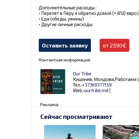
Дополнительные расходы :
• Перелет в Перу и обратно домой (≈ 850 евро)
• Еда (обеды, ужины)
• Другие личные расходы
Оставить заявку
от 2590€
Контактная информация:
Our Tribe
Кишинев; Молдова,Работаем о
Тел.:
+37369377159
Web.:
ourtribe.md
|
Реклама:
Сейчас просматривают