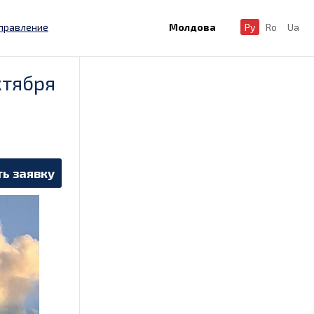
правление
Молдова
Ру
Ro
Ua
ктября
ь заявку