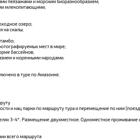
оими пейзажами и морским биоразнообразием;
кими млекопитающими;
оходное озеро;
я на скалы;
йтамбо;
фотографируемых мест в мире;
орме бассейнов;
разием и коренными народами.
лючено в туре по Амазонке.
шруту
сти и нац парки по маршруту тура и перемещение по ним (поезд
лях 3-4*. Размещение двухместное. Одноместное проживание 
ии всего маршрута