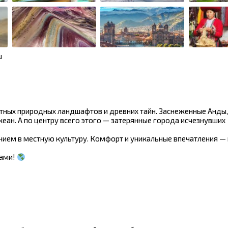
u
ятных природных ландшафтов и древних тайн. Заснеженные Анды,
кеан. А по центру всего этого — затерянные города исчезнувших
ением в местную культуру. Комфорт и уникальные впечатления —
нами!