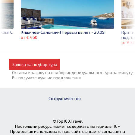
ком! С
Крит и
Кишинев-Салоники! Первый вылет - 20.05!
подтве
от € 460
от € 5
Заявка на подбор тура
Оставьте заявку на подбор индивидуального тура за минуту.
Вы получите лучшие предложения.
Сотрудничество
©Top100.Travel
Настоящий ресурс может содержать материалы 16+
Продолжая использовать наш сайт, вы даете согласие на