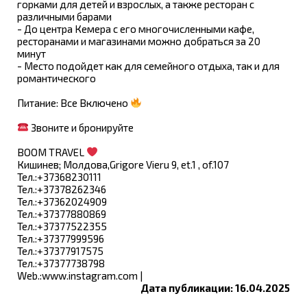
горками для детей и взрослых, а также ресторан с
различными барами
- До центра Кемера с его многочисленными кафе,
ресторанами и магазинами можно добраться за 20
минут
- Место подойдет как для семейного отдыха, так и для
романтического
Питание: Все Включено
Звоните и бронируйте
BOOM TRAVEL
Кишинев; Молдова,Grigore Vieru 9, et.1 , of.107
Тел.:+37368230111
Тел.:+37378262346
Тел.:+37362024909
Тел.:+37377880869
Тел.:+37377522355
Тел.:+37377999596
Тел.:+37377917575
Тел.:+37377738798
Web.:www.instagram.com |
Дата публикации: 16.04.2025