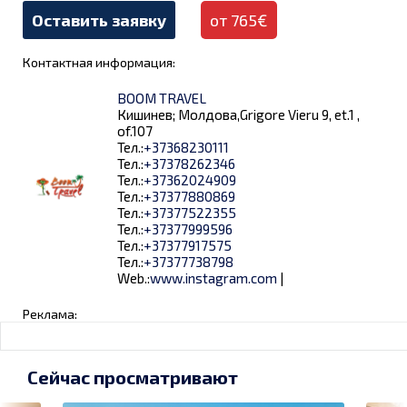
Оставить заявку
от 765€
Контактная информация:
BOOM TRAVEL
Кишинев; Молдова,Grigore Vieru 9, et.1 ,
of.107
Тел.:
+37368230111
Тел.:
+37378262346
Тел.:
+37362024909
Тел.:
+37377880869
Тел.:
+37377522355
Тел.:
+37377999596
Тел.:
+37377917575
Тел.:
+37377738798
Web.:
www.instagram.com
|
Реклама:
Сейчас просматривают