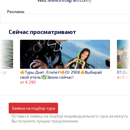
Реклама:
Сейчас просматривают
e şi
ОТДЫХ
Туры Дня! : Египет!
От 290€
Выбирай
от € 6
свой отель!
Звони сейчас!
от € 290
Заявка на подбор тура
Оставьте заявку на подбор индивидуального тура за минуту.
Вы получите лучшие предложения.