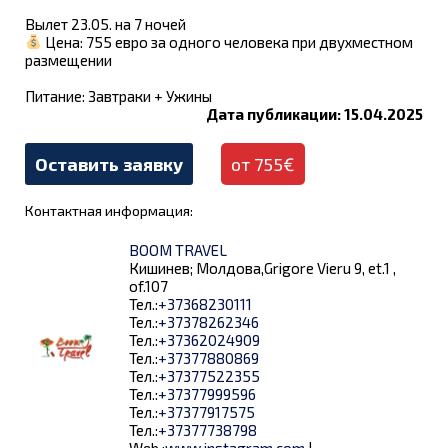
Вылет 23.05. на 7 ночей
Цена: 755 евро за одного человека при двухместном
размещении
Питание: Завтраки + Ужины
Дата публикации: 15.04.2025
Оставить заявку
от 755€
Контактная информация:
BOOM TRAVEL
Кишинев; Молдова,Grigore Vieru 9, et.1 ,
of.107
Тел.:
+37368230111
Тел.:
+37378262346
Тел.:
+37362024909
Тел.:
+37377880869
Тел.:
+37377522355
Тел.:
+37377999596
Тел.:
+37377917575
Тел.:
+37377738798
Web.:
www.instagram.com
|