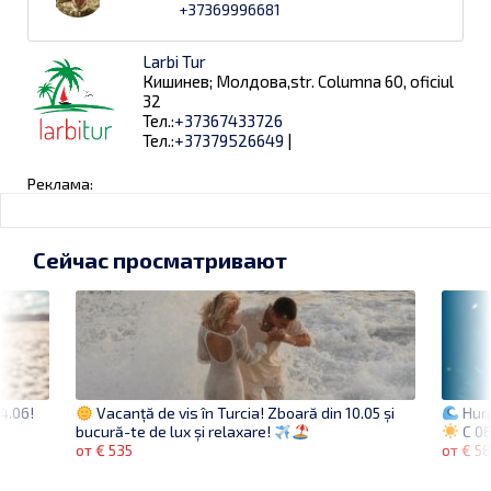
+37369996681
Larbi Tur
Кишинев; Молдова,str. Columna 60, oficiul
32
Тел.:
+37367433726
Тел.:
+37379526649
|
Реклама:
Сейчас просматривают
4.06!
Hur
Vacanță de vis în Turcia! Zboară din 10.05 și
C 08
bucură-te de lux și relaxare!
от € 5
от € 535