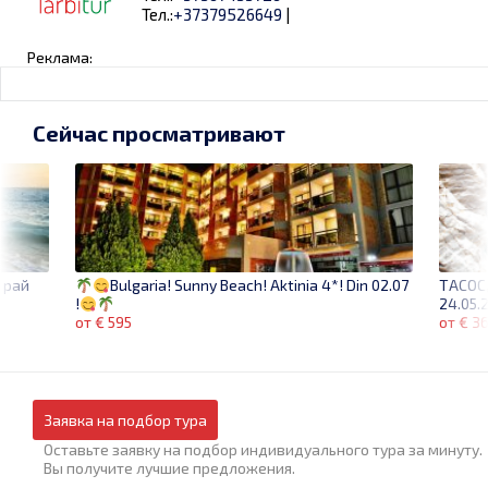
Тел.:
+37379526649
|
Реклама:
Сейчас просматривают
 рай
ТАСОС,
Bulgaria! Sunny Beach! Aktinia 4*! Din 02.07
24.05.
!
от € 3
от € 595
Заявка на подбор тура
Оставьте заявку на подбор индивидуального тура за минуту.
Вы получите лучшие предложения.