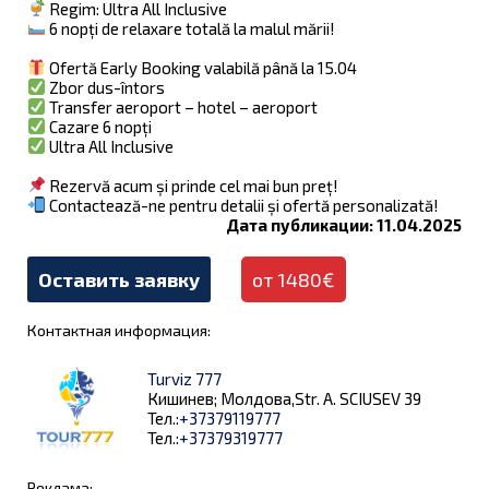
Regim: Ultra All Inclusive
6 nopți de relaxare totală la malul mării!
Ofertă Early Booking valabilă până la 15.04
Zbor dus-întors
Transfer aeroport – hotel – aeroport
Cazare 6 nopți
Ultra All Inclusive
Rezervă acum și prinde cel mai bun preț!
Contactează-ne pentru detalii și ofertă personalizată!
Дата публикации: 11.04.2025
Оставить заявку
от 1480€
Контактная информация:
Turviz 777
Кишинев; Молдова,Str. A. SCIUSEV 39
Тел.:
+37379119777
Тел.:
+37379319777
Реклама: