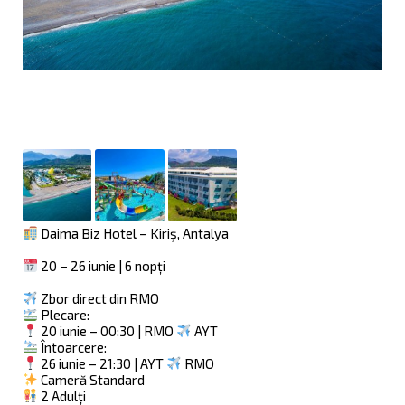
Daima Biz Hotel – Kiriş, Antalya
20 – 26 iunie | 6 nopți
Zbor direct din RMO
Plecare:
20 iunie – 00:30 | RMO
AYT
Întoarcere:
26 iunie – 21:30 | AYT
RMO
Cameră Standard
2 Adulți