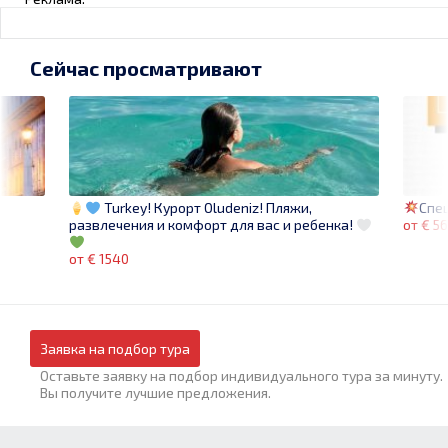
Сейчас просматривают
Спе
Turkey! Курорт Oludeniz! Пляжи,
от € 56
развлечения и комфорт для вас и ребенка!
от € 1540
Заявка на подбор тура
Оставьте заявку на подбор индивидуального тура за минуту.
Вы получите лучшие предложения.