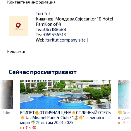
Контактная информация:
Turi Tut
Кишинев; Молдова,Cojocarilor 18 Hotel
Familion of 4
Тел.:
067188688
Тел.:
069556513
Web.:
turitut.company.site
|
Реклама:
Сейчас просматривают
e! din
Gree
ЕГИПЕТ
ОТЛИЧНАЯ ЦЕНА
ОТЛИЧНЫЙ ОТЕЛЬ
отдых
Jaz Mirabel Park & Club 5*
1-я линия от
от € 5
моря
летим 20.01.2025
от € 430