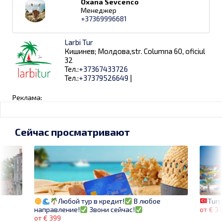
Oxana Sevcenco
Менеджер
+37369996681
Larbi Tur
Кишинев; Молдова,str. Columna 60, oficiul
32
Тел.:
+37367433726
Тел.:
+37379526649
|
Реклама:
Сейчас просматривают
Turc
Любой тур в кредит!
В любое
от € 3
направление!
Звони сейчас!
от € 399