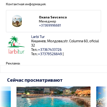
Контактная информация:
Oxana Sevcenco
Менеджер
+37369996681
Larbi Tur
Кишинев; Молдова,str. Columna 60, oficiul
32
Тел.:
+37367433726
Тел.:
+37379526649
|
Реклама:
Сейчас просматривают