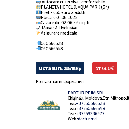
Autocare cu un nivel, confortabile.
PLANETA HOTEL & AQUA PARK (5*)
Pret - 660 euro 2 adulti
Plecare 01.06.2025
Cazare din 02.06 / 6 nopti
Masa : All Inclusive
Asigurare medicala
___________
060566628
060566648
Оставить заявку
от 660€
Контактная информация:
DARTUR PRIM SRL
Chișinău; Moldova,Str. Mitropoli
Тел.:
+37360566628
Тел.:
+37360566648
Тел.:
+37369236977
Web.:
dartur.md