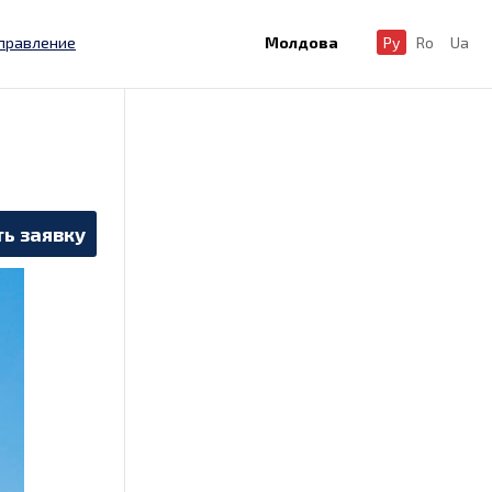
правление
Молдова
Ру
Ro
Ua
ь заявку