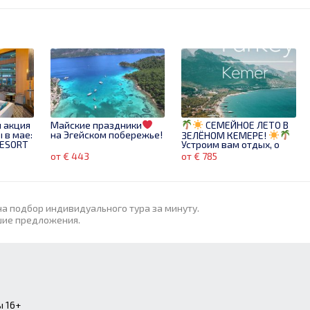
 акция
Майские праздники
СЕМЕЙНОЕ ЛЕТО В
 в мае:
на Эгейском побережье!
ЗЕЛЁНОМ КЕМЕРЕ!
RESORT
Устроим вам отдых, о
котором мечтает
от € 443
от € 785
каждая семья!
на подбор индивидуального тура за минуту.
шие предложения.
авала -
Sharm
Egypt!
С
Egypt! Sharm -
|
весенний праздник на
18.04!
11 ночей!! От
ание
440 €!
море! Вылет 08.03!
от € 440
от € 560
 16+