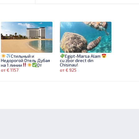
Стильный и
Egipt-Marsa Alam
Недорогой Отель Дубая
cu zbor direct din
Chisinau!
на 1 линии
От
1157€ за 7 ночей!
от € 1157
от € 925
Бронируй сейчас!
КИПР ИЗ КИШИНЕВА!!
ОТ 325 EUR ЗА ЧЕЛ.!!
от € 325