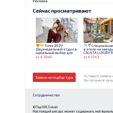
Реклама:
Сейчас просматривают
Tunis 2025!
Специальная
Двухнедельный отдых в:
в отеле на заезды
идеальный выбор для
CALISTA LUXURY 
вас и ребёнка!
5
BELEK
от € 2040
от € 1243
Оставьте заявку 
Заявка на подбор тура
Вы получите луч
Сотрудничество
ГРЕЦИЯ! Тасос/ К
Испания
АЛИКАНТЕ
автобусные туры 
ИЗ КИШИНЕВА - от 755 €
Раннее Брониров
2025!
©Top100.Travel
от € 755
от € 360
Настоящий ресурс может содержать материалы