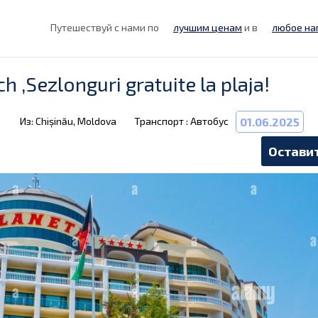
Путешествуй с нами по
лучшим ценам
и в
любое на
 ,Sezlonguri gratuite la plaja!
Из: Chișinău, Moldova
Транспорт : Автобус
01.06.2025
Оставит