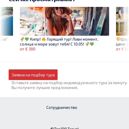
rcia”
Шар
Кипр!
Горящий тур! Лови момент,
цене 
солнце и море зовут тебя! C 10.05!
от € 5
от € 380
Заявка на подбор тура
Оставьте заявку на подбор индивидуального тура за минуту.
Вы получите лучшие предложения.
Сотрудничество
©Top100.Travel