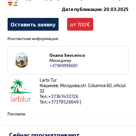
Дата публикации: 20.03.2025
Оставить заявку
от 700€
Контактная информация:
Oxana Sevcenco
Менеджер
+37369996681
Larbi Tur
Кишинев; Молдова,str. Columna 60, oficiul
32
Тел.:
+37367433726
Тел.:
+37379526649
|
Реклама:
Сейчас просматривают