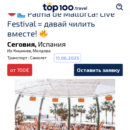
Palma de Mallorca! Live
Festival = давай чилить
вместе!
Сеговия,
Испания
Из: Кишинев, Молдова
Транспорт : Самолет
11.06.2025
от 700€
Оставить заявку