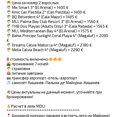
Цена за номер 2 взрослых:
Mix Smart 3* (El Arenal) = 1400 €
Amic Can Pastilla 2* (Can Pastilla) = 1400 €
BQ Belvedere 4* (Cala Major) = 1495 €
MLL Palma Bay Club Resort 3* (El Arenal) = 1560 €
THB Dos Playas (Adults Only) 3* (Cala Ratjada) = 1565 €
MLL Mediterranean Bay 4* (El Arenal) = 1575 €
Bahia Principe Sunlight Coral Playa 4* (Magaluf) = 2090
€
Dreams Calvia Mallorca 4* (Magaluf) = 2180 €
Melia Calvia Beach 4* (Magaluf) = 2290 €
В стоимость включено:
проживание 7 ночей
страховка
питание завтраки
трансфер аэропорт-отель-аэропорт
самолёт Кишинёв-Пальма де Майорка-Кишинёв
Цены актуальны на данный момент, уточняйте при
бронировании!
Расчет в леях MDL!
****************************************
Бронируй поездку заранее и встреть лето на Майорке!