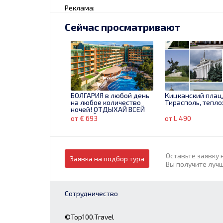
Реклама:
Сейчас просматривают
БОЛГАРИЯ в любой день
Кицканский плац
на любое количество
Тирасполь, теплох
ночей! ОТДЫХАЙ ВСЕЙ
СЕМЬЕЙ!!
от € 693
от L 490
Оставьте заявку 
Заявка на подбор тура
Вы получите луч
Сотрудничество
©Top100.Travel