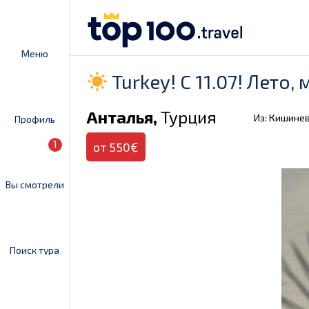
Меню
Turkey! C 11.07! Лето
Анталья,
Турция
Из: Кишине
Профиль
1
от 550€
Вы смотрели
Поиск тура