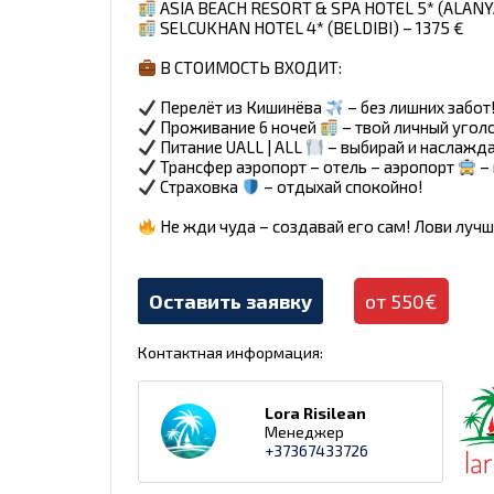
ASIA BEACH RESORT & SPA HOTEL 5* (ALANYA
SELCUKHAN HOTEL 4* (BELDIBI) – 1375 €
В СТОИМОСТЬ ВХОДИТ:
Перелёт из Кишинёва
– без лишних забот
Проживание 6 ночей
– твой личный уголо
Питание UALL | ALL
– выбирай и наслажда
Трансфер аэропорт – отель – аэропорт
– 
Страховка
– отдыхай спокойно!
Не жди чуда – создавай его сам! Лови луч
Оставить заявку
от 550€
Контактная информация:
Lora Risilean
Менеджер
+37367433726