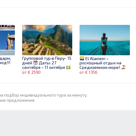
дарм,
Групповой тур в Перу- 15
El Alamein –
од!!!
дней
Даты: 27
роскошный отдых на
сентября – 11 октября
Средиземном море!
Цена: 2590€
от € 2590
от € 1356
на подбор индивидуального тура за минуту.
шие предложения.