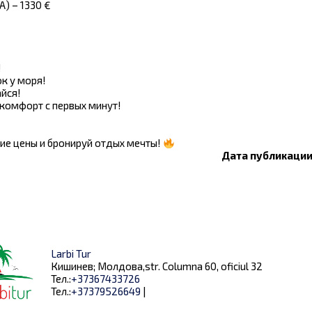
) – 1330 €
!
к у моря!
йся!
комфорт с первых минут!
шие цены и бронируй отдых мечты!
Дата публикации:
Larbi Tur
Кишинев; Молдова,str. Columna 60, oficiul 32
Тел.:
+37367433726
Тел.:
+37379526649
|