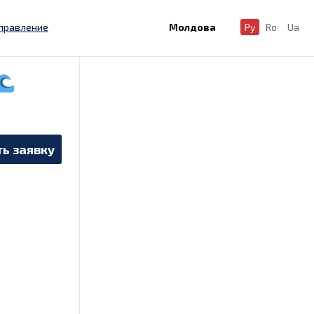
правление
Молдова
Ру
Ro
Ua
ь заявку