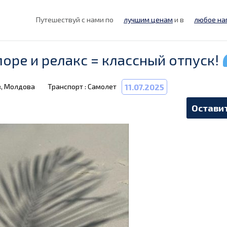
Путешествуй с нами по
лучшим ценам
и в
любое на
, море и релакс = классный отпуск!
в, Молдова
Транспорт : Самолет
11.07.2025
Оставит