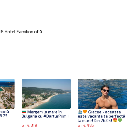
8 Hotel Familion of 4
ервой
Mergem la mare în
Grecee - aceasta
6.25
Bulgaria cu #DarturPrim !
este vacanța ta perfectă
la mare! Din 26.05!
от € 319
от € 485