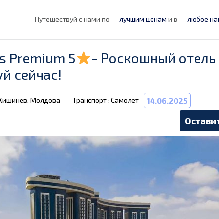
Путешествуй с нами по
лучшим ценам
и в
любое на
s Premium 5
- Роскошный отель 
й сейчас!
 Кишинев, Молдова
Транспорт : Самолет
14.06.2025
Оставит