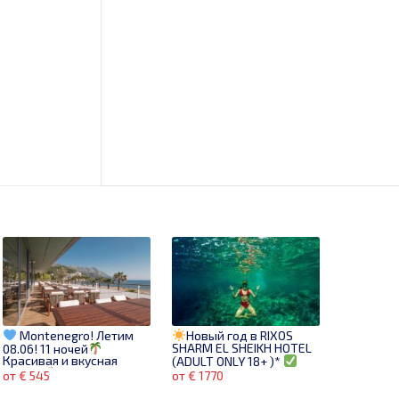
Montenegro! Летим
Новый год в RIXOS
SHARM EL SHEIKH HOTEL
08.06! 11 ночей
Красивая и вкусная
(ADULT ONLY 18+ )*
страна
Выбирай Лучшее!
от € 545
от € 1770
Бронируй сейчас!