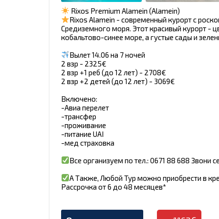
Rixos Premium Alamein (Alamein)
Rixos Alamein - современный курорт с рос
Средиземного моря. Этот красивый курорт - ц
кобальтово-синее море, а густые сады и зеле
Вылет 14.06 на 7 ночей
2 взр - 2325€
2 взр +1 реб (до 12 лет) - 2708€
2 взр +2 детей (до 12 лет) - 3069€
Включено:
-Авиа перелет
-трансфер
-проживание
-питание UAI
-мед страховка
Все организуем по тел.: 0671 88 688 Звони с
А Также, Любой Тур можно приобрести в кр
Рассрочка от 6 до 48 месяцев*