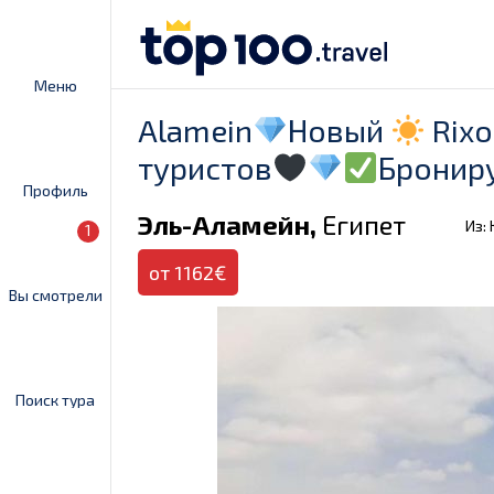
Меню
Alamein
Новый
Rixo
туристов
Брониру
Профиль
Эль-Аламейн,
Египет
Из:
1
от 1162€
Вы смотрели
Поиск тура