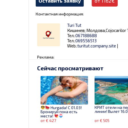
Оставить заявку
от 1162€
Контактная информация:
Turi Tut
Кишинев; Молдова,Cojocarilor 1
Тел.:
067188688
Тел.:
069556513
Web.:
turitut.company.site
|
Реклама:
Сейчас просматривают
КРИТ отели на п
Hurgada! C 01.03!
линии! Вылет 16.0
Бронируй пока есть
места!
от € 427
от € 505