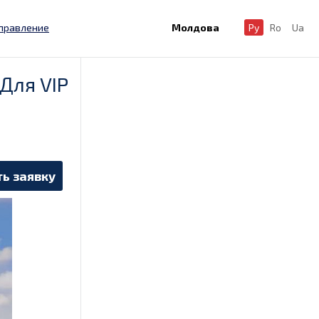
правление
Молдова
Ру
Ro
Ua
Для VIP
ь заявку